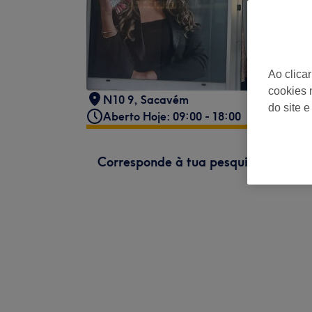
Ao clica
cookies 
N10 9
,
Sacavém
do site e
Aberto Hoje: 09:00 - 18:00
Corresponde à tua pesquisa