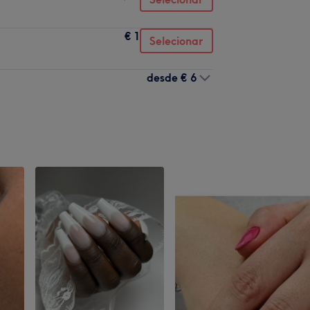
€ 1
Selecionar
desde
€ 6