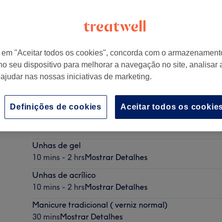
r em "Aceitar todos os cookies", concorda com o armazenament
no seu dispositivo para melhorar a navegação no site, analisar a
 ajudar nas nossas iniciativas de marketing.
Definições de cookies
Aceitar todos os cookie
Decoração de unhas (por unhas)
5 mins
Mostrar Detalhes
Unhas de gel
10 mins - 2 hrs
Mostrar Detalhes
Unhas de acrílico
10 mins - 2 hrs
Mostrar Detalhes
Manicure tradicional ( verniz normal)
30 mins
Mostrar Detalhes