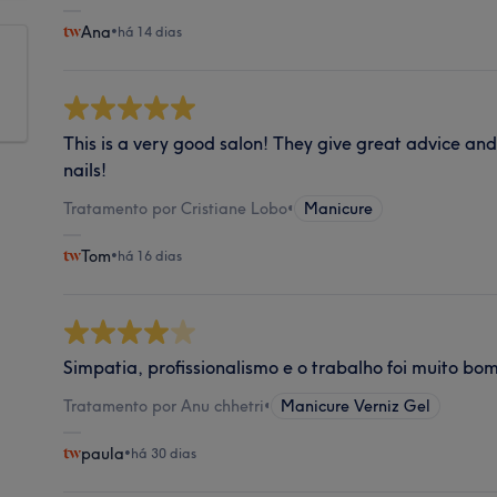
Ana
•
há 14 dias
This is a very good salon! They give great advice an
nails!
Tratamento por Cristiane Lobo
•
Manicure
Tom
•
há 16 dias
Simpatia, profissionalismo e o trabalho foi muito bom
Tratamento por Anu chhetri
•
Manicure Verniz Gel
paula
•
há 30 dias