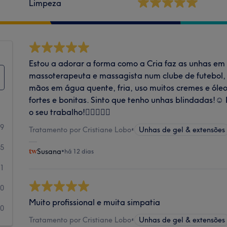
Limpeza
Estou a adorar a forma como a Cria faz as unhas em a
massoterapeuta e massagista num clube de futebol,
mãos em água quente, fria, uso muitos cremes e óle
fortes e bonitas. Sinto que tenho unhas blindadas!☺️ 
o seu trabalho!👌🏼🙌🏻😘
39
Tratamento por Cristiane Lobo
•
Unhas de gel & extensões
5
Susana
•
há 12 dias
1
0
Muito profissional e muita simpatia
0
Tratamento por Cristiane Lobo
•
Unhas de gel & extensões