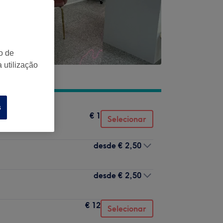
o de
 utilização
s
€ 1
Selecionar
desde
€ 2,50
desde
€ 2,50
€ 12
Selecionar