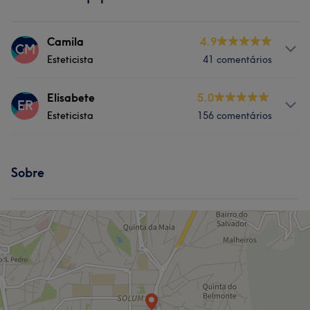
Camila
4.9
CM
Esteticista
41 comentários
Serviços
Elisabete
5.0
ER
Esteticista
156 comentários
Depilação
Tratamento Facial
Serviços
Tratamento de unhas
Sobre
Massagem
Depilação
Tratamento Facial
Tratamento Corporal
Tratamento de unhas
O que os teus clientes dizem sobre Elisabete