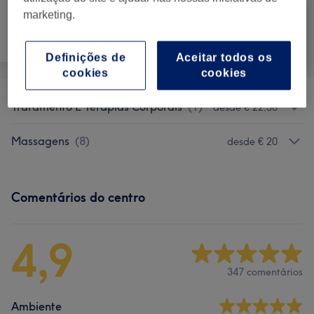
marketing.
Tratamento
Tratamento Facial
Massagem
Corporal
Definições de
Aceitar todos os
cookies
cookies
Tratamento E Terapias Corporais
(
1
)
desde € 22,50
Massagens
(
8
)
desde € 20
Comentários do centro
4,9
347 comentários
Ambiente