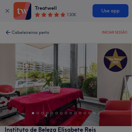
Treatwell
Use app
130K
Cabeleireiros perto
INICIAR SESSÃO
Instituto de Beleza Elisabete Reis