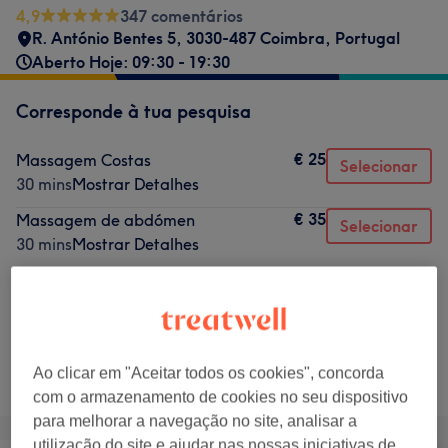
4,9
347 comentários
R. António Bentes 5, 3030-487 Coimbra, Portugal
Aberto Hoje: 09:30 - 19:30
Corresponde à tua pesquisa
€ 25
Massagem Costas
Selecionar
30 mins
Mostrar Detalhes
€ 35
Massagem de abdómen
Selecionar
30 mins
Mostrar Detalhes
€ 45
Massagem relaxante
Selecionar
1 hr
Mostrar Detalhes
Não é o que estavas à procura?
Ao clicar em "Aceitar todos os cookies", concorda
Procurar serviços
com o armazenamento de cookies no seu dispositivo
para melhorar a navegação no site, analisar a
utilização do site e ajudar nas nossas iniciativas de