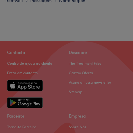
Treatwell
Massagem
Norte Region
>
>
Contacto
Descobre
Centro de ajuda ao cliente
The Treatment Files
Entra em contacto
Cartão Oferta
Assine a nossa newsletter
Sitemap
Parceiros
Empresa
Torna-te Parceiro
Sobre Nós