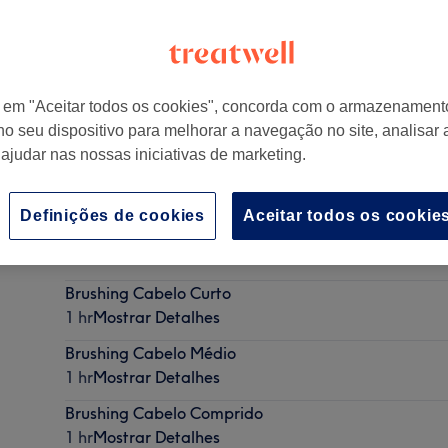
r em "Aceitar todos os cookies", concorda com o armazenament
no seu dispositivo para melhorar a navegação no site, analisar a
Portugal
 ajudar nas nossas iniciativas de marketing.
Definições de cookies
Aceitar todos os cookie
Passar Prancha
30 mins
Mostrar Detalhes
Brushing Cabelo Curto
1 hr
Mostrar Detalhes
Brushing Cabelo Médio
1 hr
Mostrar Detalhes
Brushing Cabelo Comprido
1 hr
Mostrar Detalhes