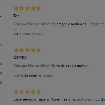
Too
Feito por Marcos Silva
•
Coloração e madeixas
Mostrar 
Carla
•
há 3 meses
29
1
ÓTIMO.
0
Feito por Marcos Silva
•
Corte de cabelo mulher
0
Ana Sãozita
•
há 4 meses
0
Experiência a repetir! Karen fez o trabalho com cuid