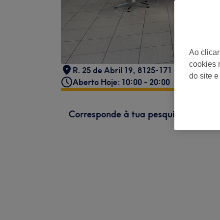
Ao clica
cookies 
R. 25 de Abril 19, 8125-171 Quarteira, 
do site e
Aberto Hoje: 10:00 - 20:00
Corresponde à tua pesquisa