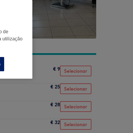
o de
 utilização
s
€ 9
Selecionar
€ 25
Selecionar
€ 28
Selecionar
€ 32
Selecionar