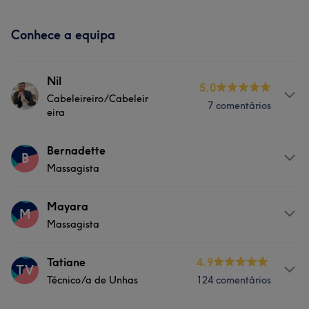
Conhece a equipa
Nil
5.0
Cabeleireiro/Cabeleir
7 comentários
eira
Serviços
Bernadette
B
Massagista
Cabeleireiro e Salão de Cabeleireiro
Serviços
Mayara
M
Massagista
Massagem
Serviços
Tatiane
4.9
TV
Técnico/a de Unhas
124 comentários
Massagem
Tratamento Facial