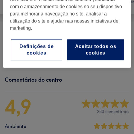
Salão de
Tratamen
unhas
com o armazenamento de cookies no seu dispositivo
Cabeleireiro
para melhorar a navegação no site, analisar a
utilização do site e ajudar nas nossas iniciativas de
marketing.
Manicure, Extensões E Tratamentos
desde € 10
Mãos
(
6
)
Definições de
Aceitar todos os
cookies
cookies
Pedicure E Tratamentos Pés
(
3
)
desde € 30
Comentários do centro
4,9
280 comentários
Ambiente