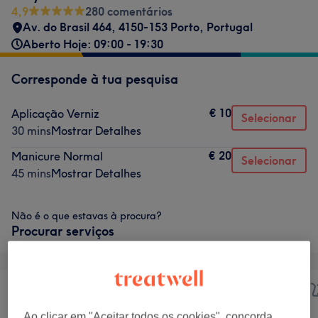
4,9
280 comentários
Av. do Brasil 464, 4150-153 Porto, Portugal
Aberto Hoje: 09:00 - 19:30
Corresponde à tua pesquisa
€ 10
Aplicação Verniz
Selecionar
30 mins
Mostrar Detalhes
€ 20
Manicure Normal
Selecionar
45 mins
Mostrar Detalhes
Não é o que estavas à procura?
Procurar serviços
Cabeleireiro e
Tratamento de
Ao clicar em "Aceitar todos os cookies", concorda