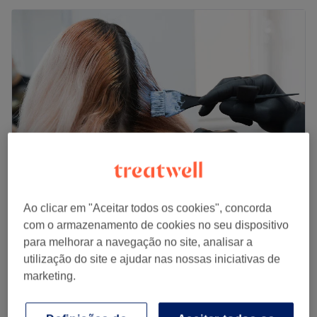
Ao clicar em "Aceitar todos os cookies", concorda
Studio Bruno Oliver cabeleireiro
com o armazenamento de cookies no seu dispositivo
5,0
2 comentários
para melhorar a navegação no site, analisar a
Almada
Mostrar no mapa
utilização do site e ajudar nas nossas iniciativas de
Desconto de última hora
marketing.
desde
€ 32
Coloração sem amoníaco
1 hr 30 mins
poupa até 20%