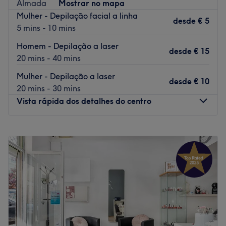
Almada
Mostrar no mapa
3012, 3022 - Carris
Mulher - Depilação facial a linha
desde
€ 5
Metro Almada
5 mins - 10 mins
Estacionamento próximo.
Homem - Depilação a laser
desde
€ 15
Equipa:
20 mins - 40 mins
Uma equipa com anos de experiência no sector e em
Mulher - Depilação a laser
desde
€ 10
constante formação, para poder oferece-te os melhores
20 mins - 30 mins
tratamentos.
Vista rápida dos detalhes do centro
O que mais gostamos:
Ambiente: Acolhedora & humana
Segunda-feira
Fechado
Especializados em: Cabelos cacheados
Terça-feira
10:00
–
19:00
Formas de pagamento no espaço: Dinheiro e
Quarta-feira
10:00
–
19:00
Transferência bancária.
Quinta-feira
10:00
–
19:00
Go to venue
Sexta-feira
10:00
–
19:00
Sábado
10:00
–
19:00
Domingo
Fechado
O Amar-te Beauty Center é um prestigiado centro de