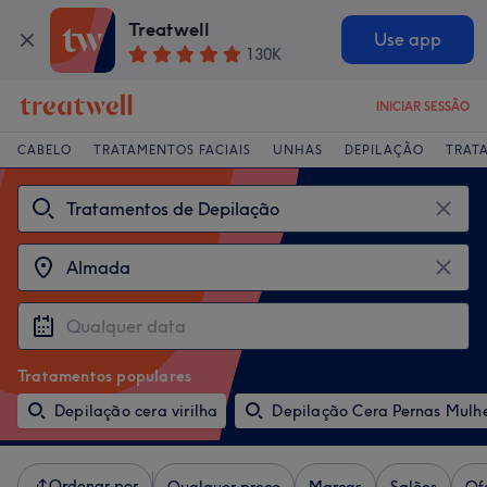
Treatwell
Use app
130K
INICIAR SESSÃO
CABELO
TRATAMENTOS FACIAIS
UNHAS
DEPILAÇÃO
TRAT
Tratamentos populares
Depilação cera virilha
Depilação Cera Pernas Mulh
Ordenar por