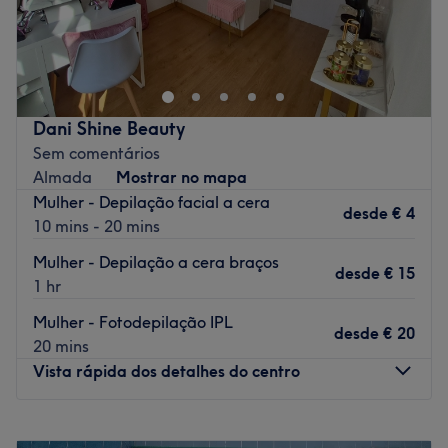
Aurivé Beauty encontra-se em Almada. Neste salão
oferecem os melhores tratamentos para cuidar de si e
desfrutar duma experiência inolvidável!
Transporte público mais próximo
Dani Shine Beauty
A 2 minutos a pé da paragem de autocarro Cova
Sem comentários
Piedade R Liberdade 56c (Urpica).
Almada
Mostrar no mapa
A equipa
Mulher - Depilação facial a cera
desde
€ 4
Uma equipa qualificada e experiente, especializada nas
10 mins - 20 mins
suas áreas de atuação.
Mulher - Depilação a cera braços
desde
€ 15
O que mais gostamos
1 hr
Ambiente: acolhedor e tranquilo.
Mulher - Fotodepilação IPL
Especializados em:
desde
€ 20
20 mins
Marcas e produtos utilizados:
Vista rápida dos detalhes do centro
Extras:
Go to venue
Segunda-feira
09:30
–
17:00