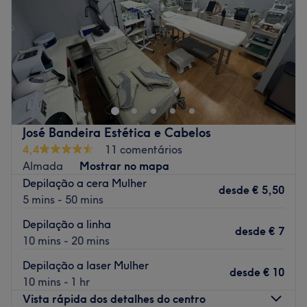
Sábado
09:00
–
19:00
Domingo
Fechado
Laura Feiteira estética é um centro de estética corporal e
facial, onde dispomos também de outra loja
especializada apenas em manicure e pedicure em
Almada, dedicado a proporcionar tratamentos de beleza
de alta qualidade aos seus clientes.
José Bandeira Estética e Cabelos
Transporte público mais próximo
4,4
11 comentários
Almada
Mostrar no mapa
A 2 minutos a pé da paragem de autocarro Cova
Depilação a cera Mulher
Piedade R Cooperativa Piedense 71.
desde
€ 5,50
5 mins - 50 mins
A equipe
Depilação a linha
Este centro tem uma equipe pequena de membros
desde
€ 7
10 mins - 20 mins
dedicados que se esforçam para cuidar de cada cliente.
Eles são apaixonados pelo que fazem e trabalham
Depilação a laser Mulher
desde
€ 10
incansavelmente para garantir que cada visita seja uma
10 mins - 1 hr
experiência agradável e relaxante.
Vista rápida dos detalhes do centro