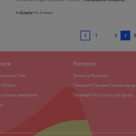
Estela
•
há 4 meses
1
…
3
4
3
obre
Parceiros
eatment Files
Torna-te Parceiro
 Oferta
Treatwell Connect Centro de a
 a nossa newsletter
Treatwell Pro Centro de ajuda
ap