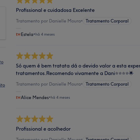
Profissional e cuidadosa Excelente
Tratamento por Danielle Moura
•
Tratamento Corporal
Estela
•
há 4 meses
to
Só quem é bem tratata dá o devido valor a esta experi
tratamentos.Recomendo vivamente a Dani⭐️⭐️⭐️⭐️🌟
Tratamento por Danielle Moura
•
Tratamento Corporal
ito
Alice Mendes
•
há 4 meses
Profissional e acolhedor
Tratamento por Danielle Moura
•
Tratamento Corporal