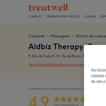
CABELO
TRATAMENTOS FACIAIS
UNHAS
DE
Treatwell
Massagem
Distrito de Lisbo
>
>
Aldbiz Therapy Come
R. Alto do Forte IC 19, Rio de Mouro, Portugal
Ver disponibilidade e reservar online
Ao clica
cookies 
do site e
Comentários foram escritos pelos clientes após a v
4,9
155 comentários