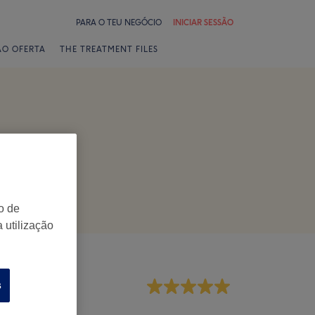
PARA O TEU NEGÓCIO
INICIAR SESSÃO
ÃO OFERTA
THE TREATMENT FILES
o de
 utilização
s
mpregados