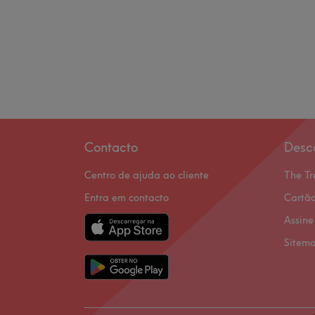
Contacto
Desc
Centro de ajuda ao cliente
The Tr
Entra em contacto
Cartão
Assine
Sitem