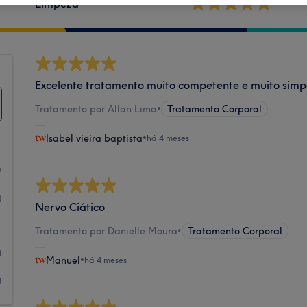
Limpeza
Excelente tratamento muito competente e muito simp
Tratamento por Allan Lima
•
Tratamento Corporal
Isabel vieira baptista
•
há 4 meses
9
4
Nervo Ciático
1
Tratamento por Danielle Moura
•
Tratamento Corporal
0
Manuel
•
há 4 meses
0