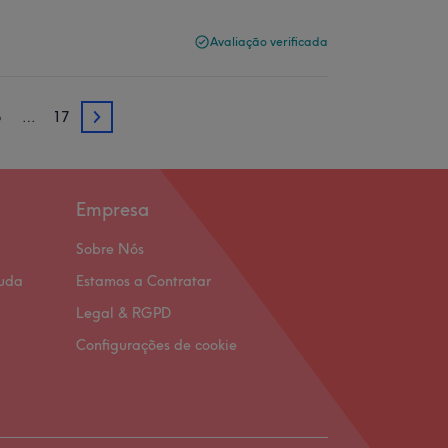
Avaliação verificada
5
…
17
5
Empresa
Sobre Nós
juda
Estamos a Contratar
Legal & RGPD
Configurações de cookie