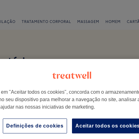
PILAÇÃO
TRATAMENTO CORPORAL
MASSAGEM
HOMEM
CART
a
ntários
r em "Aceitar todos os cookies", concorda com o armazenament
no seu dispositivo para melhorar a navegação no site, analisar a
 ajudar nas nossas iniciativas de marketing.
isita.
Definições de cookies
Aceitar todos os cookie
Ambiente
E