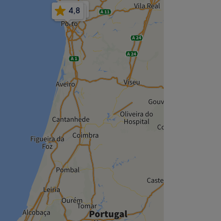
4,9
4,8
4,8