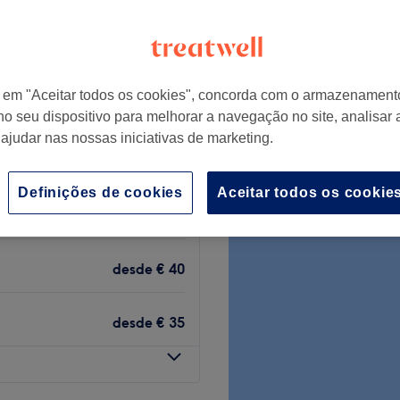
em Portugal
+
g Massage
72 comentários
−
r em "Aceitar todos os cookies", concorda com o armazenament
das Nações, Lisboa
no seu dispositivo para melhorar a navegação no site, analisar a
 ajudar nas nossas iniciativas de marketing.
Definições de cookies
Aceitar todos os cookie
desde
€ 25
desde
€ 40
desde
€ 35