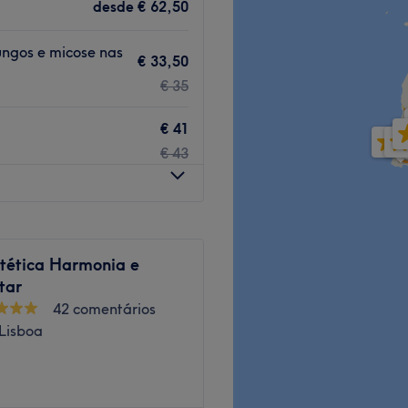
 duma experiência
desde
€ 62,50
gos e micose nas
€ 33,50
 Baixa-Chiado.
€ 35
€ 41
ecializada nas suas áreas
€ 43
stética Harmonia e
tar
42 comentários
Go to venue
 Lisboa
este salão oferecem os