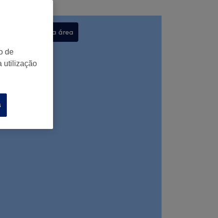
Procurar nesta área
,
o de
 utilização
s