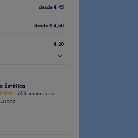
desfrutar duma experiência
desde
€ 45
desde
€ 4,50
 de Rua Alvide frent.
€ 20
ecializada nas suas áreas
o Estética
658 comentários
 Lisboa
Go to venue