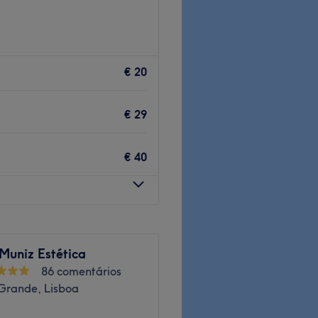
Go to venue
€ 20
ows & Lashes | 🧴 Facials | ✨
€ 29
€ 40
metro
– easy to reach and
Muniz Estética
86 comentários
 who make every
rande, Lisboa
xperience
.