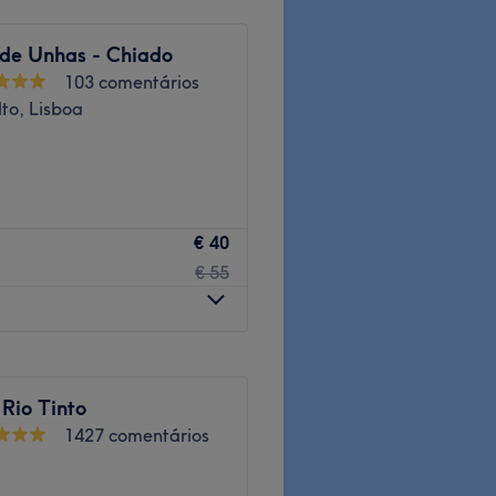
 de Unhas - Chiado
103 comentários
lto, Lisboa
e. Se procuras os melhores
€ 40
marcas e o melhor trato
€ 55
 ti mesma!
ector e em constante
Rio Tinto
res tratamentos.
1427 comentários