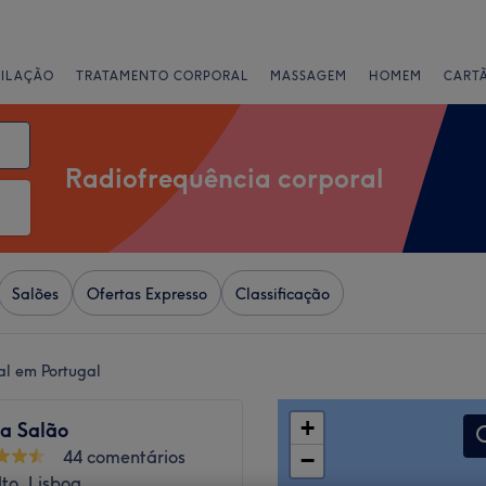
PILAÇÃO
TRATAMENTO CORPORAL
MASSAGEM
HOMEM
CART
Radiofrequência corporal
Salões
Ofertas Expresso
Classificação
al em Portugal
+
ra Salão
44 comentários
−
lto, Lisboa