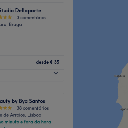
o de Com. Sá Couto C.
Studio Dellaparte
3 comentários
aro, Braga
ecializada nas suas áreas
se em Carnaxide. Se
tica, com as melhores
desde
€ 35
Go to venue
a reserva e comprova por ti
auty by Bya Santos
ector e em constante
38 comentários
res tratamentos.
e de Arroios, Lisboa
mo minuto e fora da hora