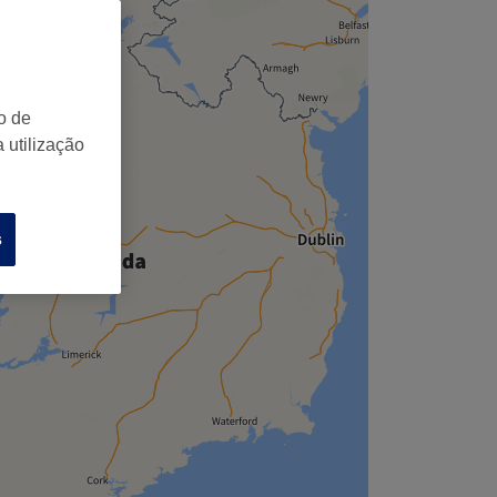
o de
 utilização
s