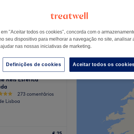
r em "Aceitar todos os cookies", concorda com o armazenament
infática Motora
€ 50
no seu dispositivo para melhorar a navegação no site, analisar a
 ajudar nas nossas iniciativas de marketing.
Definições de cookies
Aceitar todos os cookie
ne Reis Estética
ada
273 comentários
 de Lisboa
lão oferecem os melhores
 duma experiência
€ 25