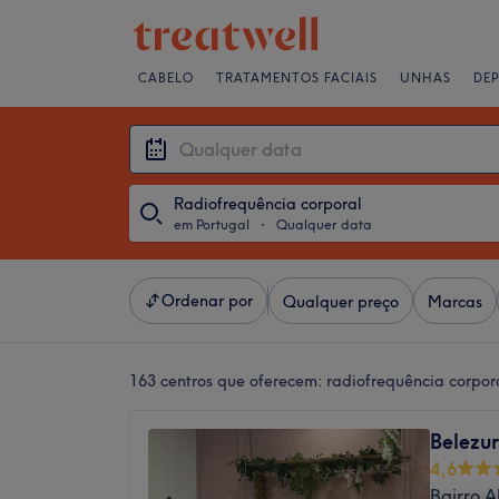
CABELO
TRATAMENTOS FACIAIS
UNHAS
DE
Radiofrequência corporal
em Portugal
・
Qualquer data
Ordenar por
Qualquer preço
Marcas
163 centros que oferecem:
radiofrequência corpor
Belezu
4,6
Bairro A