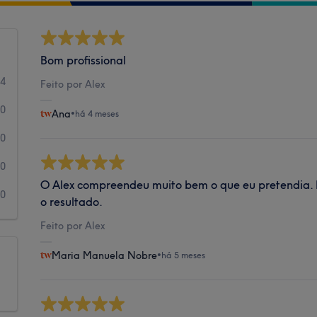
Bom profissional
24
Feito por Alex
0
Ana
•
há 4 meses
0
0
O Alex compreendeu muito bem o que eu pretendia. 
0
o resultado.
Feito por Alex
Maria Manuela Nobre
•
há 5 meses