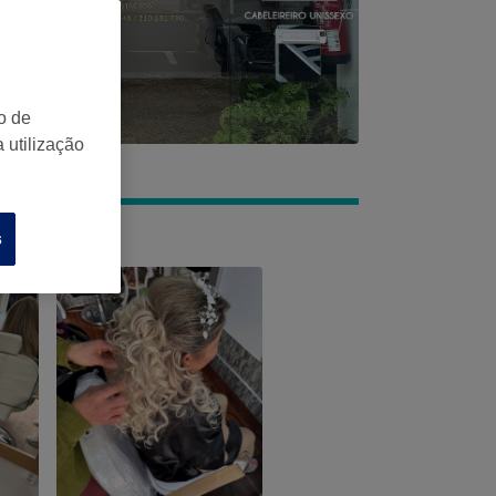
o de
 utilização
s