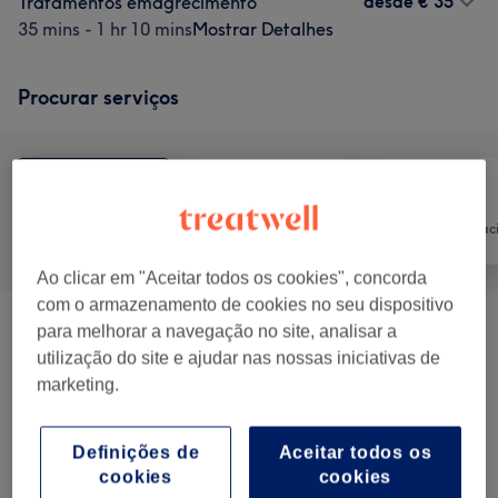
desde
€ 35
Tratamentos emagrecimento
35 mins - 1 hr 10 mins
Mostrar Detalhes
Procurar serviços
Tudo
Depilação
Tratamento Faci
Ao clicar em "Aceitar todos os cookies", concorda
com o armazenamento de cookies no seu dispositivo
para melhorar a navegação no site, analisar a
Depilação A Laser 4 Ondas
(
1
)
desde € 12
utilização do site e ajudar nas nossas iniciativas de
marketing.
Tratamentos Corpo
(
2
)
desde € 35
Bem Estar & Spa
(
1
)
desde € 30
Definições de
Aceitar todos os
cookies
cookies