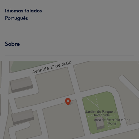
Idiomas falados
Português
Sobre