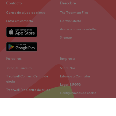
Contacto
Descobre
Centro de ajuda ao cliente
The Treatment Files
Entra em contacto
Cartão Oferta
Assine a nossa newsletter
Sitemap
Parceiros
Empresa
Torna-te Parceiro
Sobre Nós
Treatwell Connect Centro de
Estamos a Contratar
ajuda
Legal & RGPD
Treatwell Pro Centro de ajuda
Configurações de cookie
© 2026 Treatwell Limited