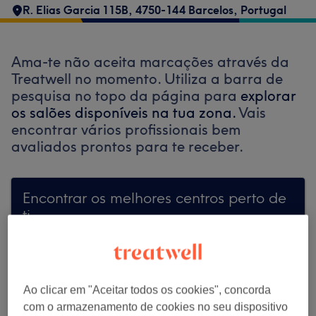
R. Elias Garcia 115B, 4750-144 Barcelos, Portugal
Ama-te não aceita marcações através da
Treatwell no momento. Utiliza a barra de
pesquisa no topo da página para
explorar
os salões disponíveis na tua zona.
Vais
encontrar vários profissionais bem
avaliados prontos para te receber.
Encontrar os melhores centros perto de
ti
Ao clicar em "Aceitar todos os cookies", concorda
Procurar Treatwell
com o armazenamento de cookies no seu dispositivo