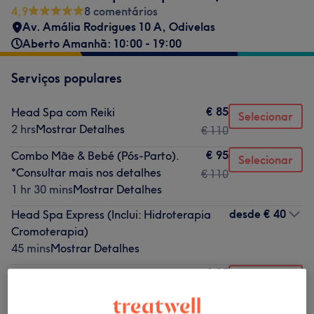
4,9
8 comentários
Av. Amália Rodrigues 10 A
,
Odivelas
Aberto Amanhã: 10:00 - 19:00
Serviços populares
€ 85
Head Spa com Reiki
Selecionar
2 hrs
Mostrar Detalhes
€ 110
€ 95
Combo Mãe & Bebé (Pós-Parto).
Selecionar
*Consultar mais nos detalhes
€ 110
1 hr 30 mins
Mostrar Detalhes
desde
€ 40
Head Spa Express (Inclui: Hidroterapia
Cromoterapia)
45 mins
Mostrar Detalhes
€ 85
Head Spa Express e Barras de
Selecionar
Access
€ 110
2 hrs
Mostrar Detalhes