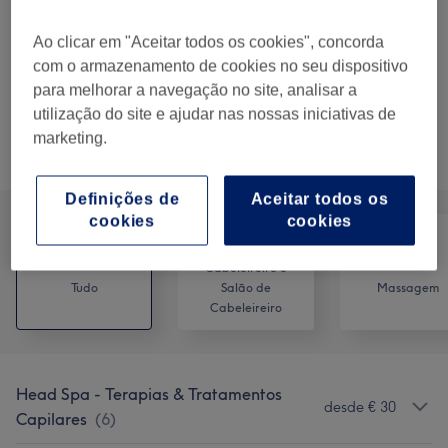
€ 85
Head Spa Premium c/ Brushing -
Selecionar
Ao clicar em "Aceitar todos os cookies", concorda
Hidratação profunda e Massagem
€ 110
com o armazenamento de cookies no seu dispositivo
incluída
para melhorar a navegação no site, analisar a
2 hrs
Mostrar Detalhes
utilização do site e ajudar nas nossas iniciativas de
marketing.
Procurar serviços
Definições de
Aceitar todos os
cookies
cookies
Cabeleireiro e
Tudo
Salão de
Massagem
Cabeleireiro
Head Spa - Terapias & Tratamentos
desde € 30
Capilares
(
6
)