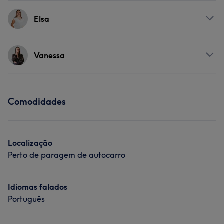
Elsa
Serviços
Vanessa
Massagem
Aconselhamento & Holística
Serviços
Cabeleireiro e Salão de Cabeleireiro
Comodidades
Massagem
Aconselhamento & Holística
Cabeleireiro e Salão de Cabeleireiro
Localização
Perto de paragem de autocarro
Idiomas falados
Português