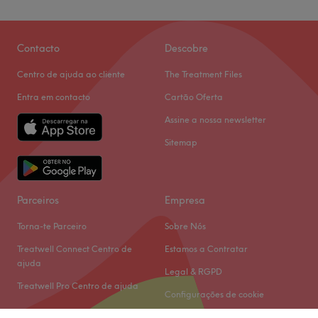
Contacto
Descobre
Centro de ajuda ao cliente
The Treatment Files
Entra em contacto
Cartão Oferta
Assine a nossa newsletter
Sitemap
Parceiros
Empresa
Torna-te Parceiro
Sobre Nós
Treatwell Connect Centro de
Estamos a Contratar
ajuda
Legal & RGPD
Treatwell Pro Centro de ajuda
Configurações de cookie