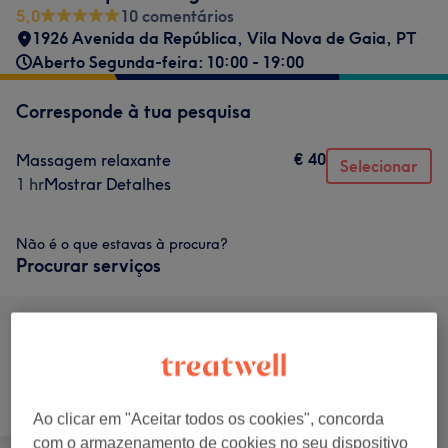
5,0
10 comentários
1926 Avenida da República
,
Vila Nova de Gaia
,
PT
Aberto Segunda-feira: 10:00 - 19:00
Corresponde à tua pesquisa
€ 40
Massagem relaxante
Selecionar
1 hr
Mostrar Detalhes
Não é o que estavas à procura?
Procurar serviços
Tratamento
Tratamento Facial
Massagem
Corporal
Ao clicar em "Aceitar todos os cookies", concorda
com o armazenamento de cookies no seu dispositivo