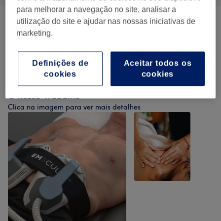
para melhorar a navegação no site, analisar a
utilização do site e ajudar nas nossas iniciativas de
Massagem
(
7
)
desde € 25
marketing.
Tratamentos Anticelulíticos E
desde € 25
Redutores
(
5
)
Definições de
Aceitar todos os
cookies
cookies
O nosso Trabalho
Clica na imagem para ver mais detalhes