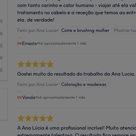
com tanto carinho e calor humano - viajar até ela v
tratamento no cabelo e a receção que temos ao entra
ela, de verdade!
9
Feito por Ana Lucia
•
Corte e brushing mulher
Mostrar t
0
Ernesto
•
há aproximadamente 1 mês
0
0
0
Gostei muito do resultado do trabalho da Ana Luci
Feito por Ana Lucia
•
Coloração e madeixas
Vanda
•
há aproximadamente 1 mês
A Ana Lúcia é uma profissional incrível! Muito atenc
extremamente talentosa. O resultado fica sempre im