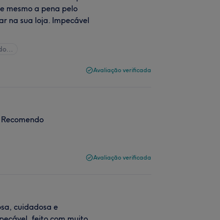
ale mesmo a pena pelo
r na sua loja. Impecável
udo…
Avaliação verificada
a, Recomendo
Avaliação verificada
iosa, cuidadosa e
pecável, feito com muito