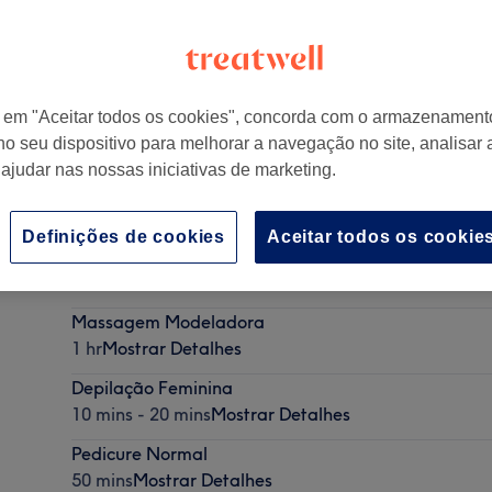
r em "Aceitar todos os cookies", concorda com o armazenament
no seu dispositivo para melhorar a navegação no site, analisar a
Parede
,
Portugal
 ajudar nas nossas iniciativas de marketing.
Definições de cookies
Aceitar todos os cookie
Drenagem linfática pós cirúrgico
1 hr
Mostrar Detalhes
Massagem Modeladora
1 hr
Mostrar Detalhes
Depilação Feminina
10 mins - 20 mins
Mostrar Detalhes
Pedicure Normal
50 mins
Mostrar Detalhes