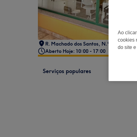
Ao clica
cookies 
R. Machado dos Santos, N.º 85, Loja B
,
do site e
Aberto Hoje: 10:00 - 17:00
Serviços populares