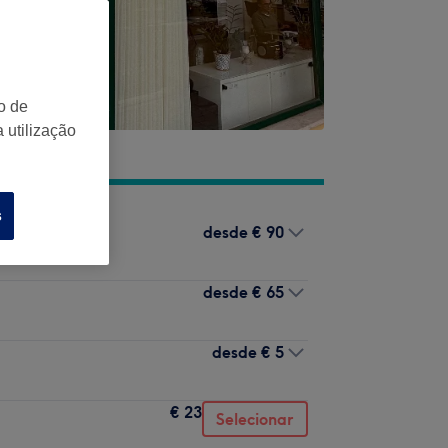
o de
 utilização
s
desde
€ 90
desde
€ 65
desde
€ 5
€ 23
Selecionar