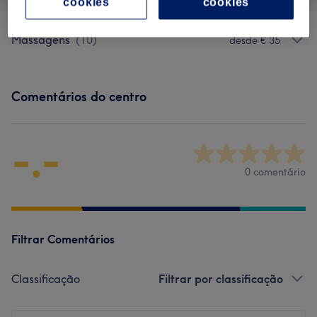
cookies
cookies
Massagens
(
10
)
desde € 35
Comentários do centro
-.-
0 comentário
Filtrar Comentários
Classificação
Filtrar por classificação