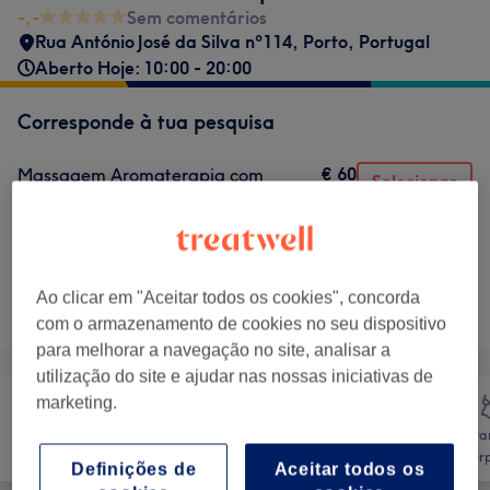
-,-
Sem comentários
Rua António José da Silva nº114
,
Porto
,
Portugal
Aberto Hoje: 10:00 - 20:00
Corresponde à tua pesquisa
€ 60
Massagem Aromaterapia com
Selecionar
Alinhamento de Chakras
1 hr 30 mins
Mostrar Detalhes
Não é o que estavas à procura?
Ao clicar em "Aceitar todos os cookies", concorda
Procurar serviços
com o armazenamento de cookies no seu dispositivo
para melhorar a navegação no site, analisar a
utilização do site e ajudar nas nossas iniciativas de
marketing.
Trata
Tratamento Facial
Massagem
Corp
Definições de
Aceitar todos os