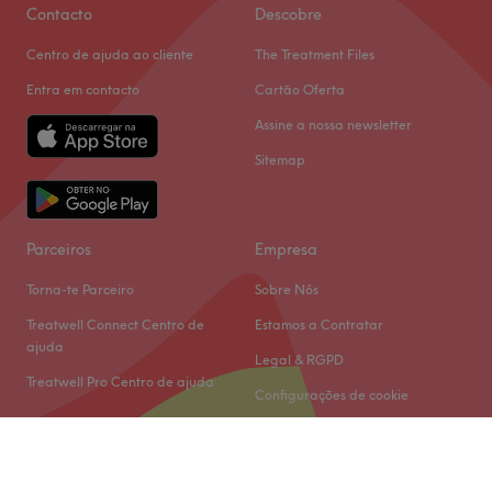
Contacto
Descobre
Centro de ajuda ao cliente
The Treatment Files
Entra em contacto
Cartão Oferta
Assine a nossa newsletter
Sitemap
Parceiros
Empresa
Torna-te Parceiro
Sobre Nós
Treatwell Connect Centro de
Estamos a Contratar
ajuda
Legal & RGPD
Treatwell Pro Centro de ajuda
Configurações de cookie
© 2026 Treatwell Limited