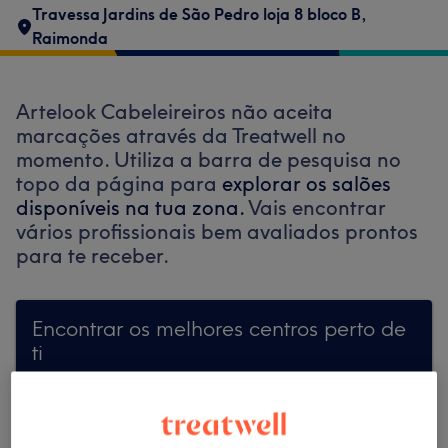
Travessa Jardins de São Pedro loja 8 bloco B
,
Raimonda
Artelook Cabeleireiros não aceita
marcações através da Treatwell no
momento. Utiliza a barra de pesquisa no
topo da página para
explorar os salões
disponíveis na tua zona.
Vais encontrar
vários profissionais bem avaliados prontos
para te receber.
Encontrar os melhores centros perto de
ti