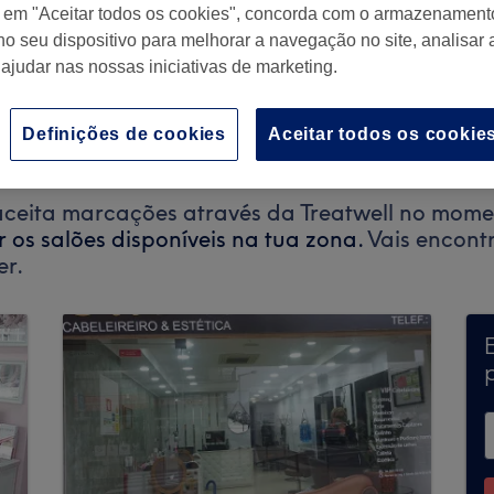
r em "Aceitar todos os cookies", concorda com o armazenament
no seu dispositivo para melhorar a navegação no site, analisar a
 ajudar nas nossas iniciativas de marketing.
sboa, Portugal
Definições de cookies
Aceitar todos os cookie
aceita marcações através da Treatwell no momen
r os salões disponíveis na tua zona.
Vais encontr
er.
p