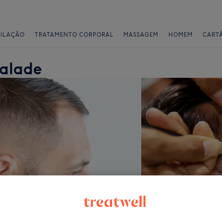
PILAÇÃO
TRATAMENTO CORPORAL
MASSAGEM
HOMEM
CART
valade