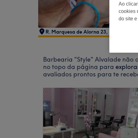
Ao clica
cookies 
do site e
R. Marquesa de Alorna 23, 1700-238 Li
Barbearia "Style" Alvalade não 
no topo da página para
explora
avaliados prontos para te receb