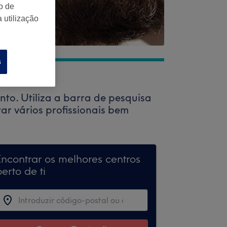
o de
 utilização
s
to. Utiliza a barra de pesquisa
ar vários profissionais bem
Encontrar os melhores centros
erto de ti