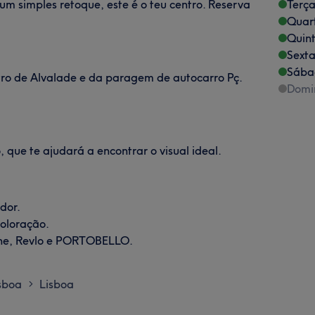
m simples retoque, este é o teu centro. Reserva
Terça
Quart
Quint
Sexta
Sába
ro de Alvalade e da paragem de autocarro Pç.
Domi
 que te ajudará a encontrar o visual ideal.
dor.
Coloração.
One, Revlo e PORTOBELLO.
isboa
Lisboa
>