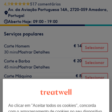
4,9
517 comentários
Av. da Aviação Portuguesa 14A, 2720-059 Amadora,
Portugal
Aberto Hoje: 09:00 - 19:00
Serviços populares
€ 14
Corte Homem
Selecionar
30 mins
Mostrar Detalhes
€ 20
Corte e Barba
Selecionar
45 mins
Mostrar Detalhes
€ 8
Corte Máquina
Selecionar
15 mins
Mostrar Detalhes
€ 11
Corte criança
Selecionar
30 mins
Mostrar Detalhes
€ 10
Ao clicar em "Aceitar todos os cookies", concorda
Aparar Barba
Selecionar
com o armazenamento de cookies no seu dispositivo