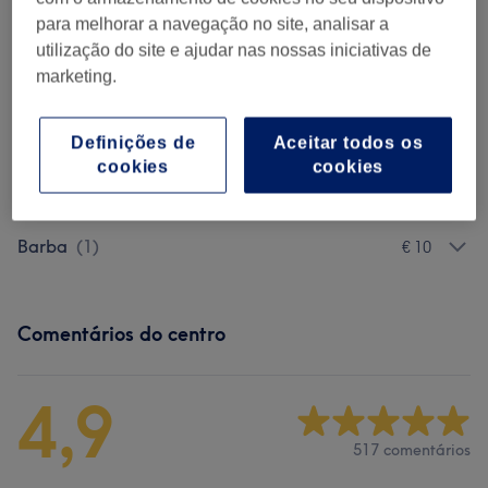
30 mins
Mostrar Detalhes
para melhorar a navegação no site, analisar a
utilização do site e ajudar nas nossas iniciativas de
Procurar serviços
marketing.
Corte Criança E Adolescentes
(
1
)
€ 11
Definições de
Aceitar todos os
cookies
cookies
Corte Homem
(
4
)
desde € 8
Barba
(
1
)
€ 10
Comentários do centro
4,9
517 comentários