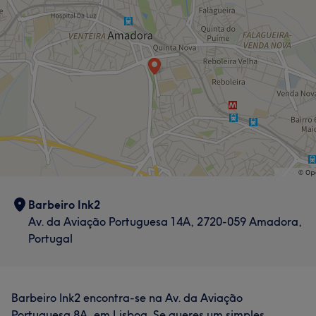
Professional
26
Good attention to detail
10
Efficient
10
Friendly
9
Barbeiro Ink2
Av. da Aviação Portuguesa 14A, 2720-059 Amadora,
Portugal
Barbeiro Ink2 encontra-se na Av. da Aviação
Portuguesa 8A, em Lisboa. Se queres um simples