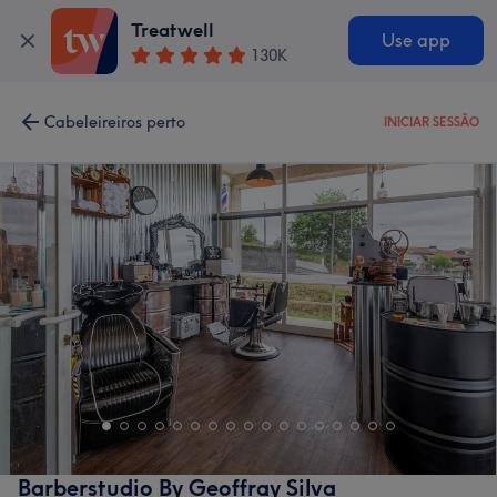
Treatwell
Use app
130K
Cabeleireiros perto
INICIAR SESSÃO
Barberstudio By Geoffray Silva