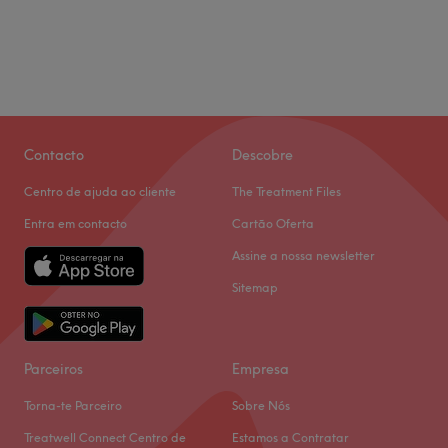
Contacto
Descobre
Centro de ajuda ao cliente
The Treatment Files
Entra em contacto
Cartão Oferta
Assine a nossa newsletter
Sitemap
Parceiros
Empresa
Torna-te Parceiro
Sobre Nós
Treatwell Connect Centro de
Estamos a Contratar