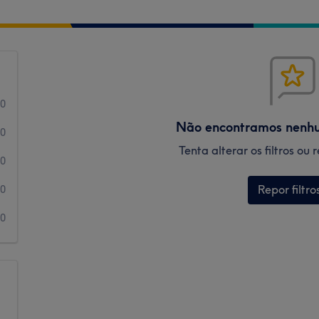
0
Não encontramos nenh
0
Tenta alterar os filtros ou
0
Repor filtro
0
0