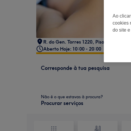
Ao clica
cookies 
do site e
R. do Gen. Torres 1220, Piso -1, Loja nº
Aberto Hoje: 10:00 - 20:00
Corresponde à tua pesquisa
Não é o que estavas à procura?
Procurar serviços