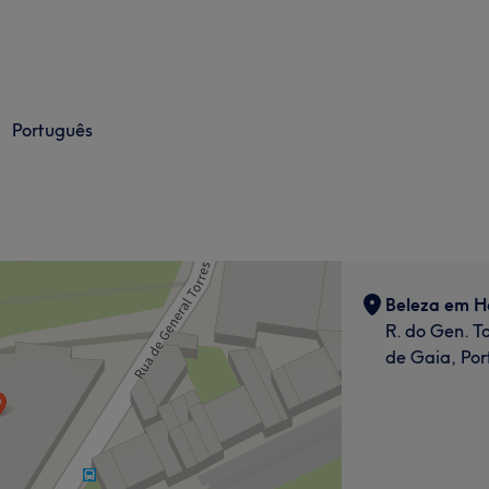
Português
Beleza em H
R. do Gen. To
de Gaia, Por