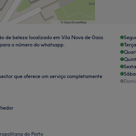
ão de beleza localizado em Vila Nova de Gaia.
Segu
e para o número do whatsapp.
Terça
Quart
Quint
Sexta
Sába
sector que oferece um serviço completamente
Domi
lhedor
ropolitana do Porto