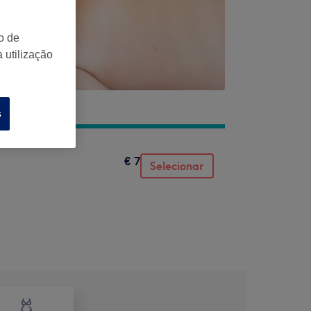
o de
 utilização
s
€ 7
Selecionar