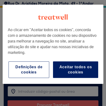
Rua Dr. Aristides Moreira da Mota, 49 - 1ºAndar
Beleza Natural - Maria Gouveia não aceita
marcações através da Treatwell no
Ao clicar em "Aceitar todos os cookies", concorda
momento. Utiliza a barra de pesquisa no
com o armazenamento de cookies no seu dispositivo
topo da página para
explorar os salões
para melhorar a navegação no site, analisar a
disponíveis na tua zona.
Vais encontrar
utilização do site e ajudar nas nossas iniciativas de
vários profissionais bem avaliados prontos
marketing.
para te receber.
Definições de
Aceitar todos os
Encontrar os melhores centros perto de
cookies
cookies
ti
Procurar Treatwell