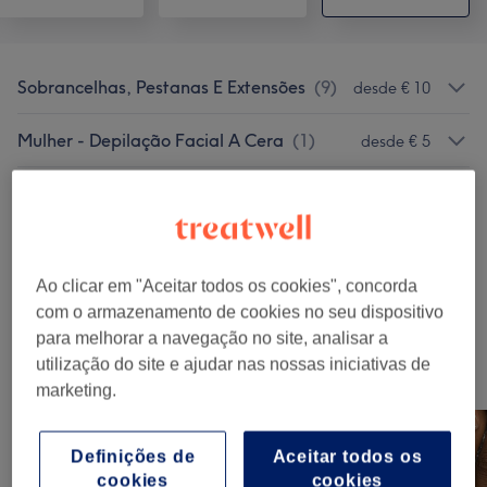
Sobrancelhas, Pestanas E Extensões
(
9
)
desde € 10
Mulher - Depilação Facial A Cera
(
1
)
desde € 5
Depilação A Linha
(
1
)
€ 5
Maquilhagem E Micropigmentação
(
2
)
desde € 25
Ao clicar em "Aceitar todos os cookies", concorda
Tratamentos Faciais
(
12
)
desde € 30
com o armazenamento de cookies no seu dispositivo
para melhorar a navegação no site, analisar a
utilização do site e ajudar nas nossas iniciativas de
O nosso Trabalho
marketing.
Clica na imagem para ver mais detalhes
Definições de
Aceitar todos os
cookies
cookies