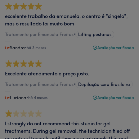
excelente trabalho da emanuela. o centro é "singelo",
mas o resultado foi muito bom
Tratamento por Emanuela Freitas
•
Lifting pestanas
Sandra
•
há 3 meses
Avaliação verificada
Excelente atendimento e preço justo.
Tratamento por Emanuela Freitas
•
Depilação cera Brasileira
Luciana
•
há 4 meses
Avaliação verificada
I strongly do not recommend this studio for gel
treatments. During gel removal, the technician filed off
my natural toenails until they were extremely thin and