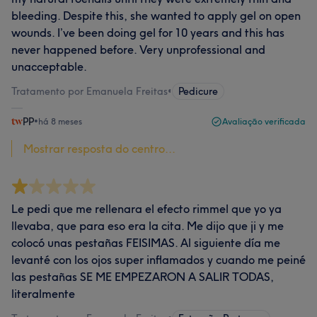
bleeding. Despite this, she wanted to apply gel on open
wounds. I’ve been doing gel for 10 years and this has
never happened before. Very unprofessional and
unacceptable.
Tratamento por Emanuela Freitas
•
Pedicure
PP
•
há 8 meses
Avaliação verificada
Mostrar resposta do centro...
Le pedi que me rellenara el efecto rimmel que yo ya
llevaba, que para eso era la cita. Me dijo que ji y me
colocó unas pestañas FEISIMAS. Al siguiente día me
levanté con los ojos super inflamados y cuando me peiné
las pestañas SE ME EMPEZARON A SALIR TODAS,
literalmente