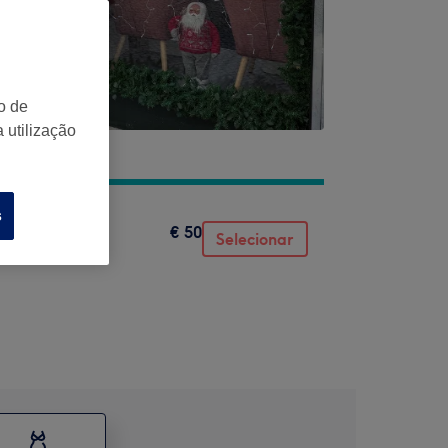
o de
 utilização
s
€ 50
 Motora
Selecionar