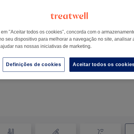
r em "Aceitar todos os cookies", concorda com o armazenament
no seu dispositivo para melhorar a navegação no site, analisar a
do
,
Portugal
 ajudar nas nossas iniciativas de marketing.
Definições de cookies
Aceitar todos os cookie
Cavitação + Radiofequencia + Massagem Linfática
1 hr
Mostrar Detalhes