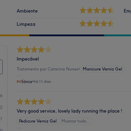
Ambiente
Em
Limpeza
Impecável
Tratamento por Catarina Nunes
•
Manicure Verniz Gel
Sónia
•
há 11 dias
26
2
Very good service, lovely lady running the place !
1
Pedicure Verniz Gel
Mostrar tudo…
0