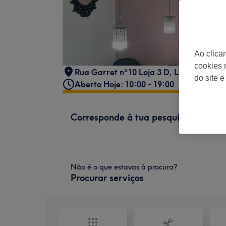
Ao clica
cookies 
Rua Garret nº10 Loja 3 D
,
Lisboa - Chia
do site e
Aberto Hoje: 10:00 - 19:00
Corresponde à tua pesquisa
Não é o que estavas à procura?
Procurar serviços