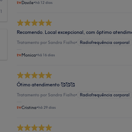
Dovile
•
há 12 dias
1
Recomendo. Local excepcional, com óptimo atendim
Tratamento por Sandra Fialho
•
Radiofrequência corporal
Monica
•
há 16 dias
Ótimo atendimento 🥰🥰🥰
Tratamento por Sandra Fialho
•
Radiofrequência corporal
Cristina
•
há 29 dias