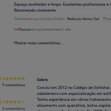
Espaço acolhedor e limpo. Excelentes profissionais e 
Recomendo vivamente
Tratamento por Sandra Fialho
•
Pedicure Verniz Gel
Most
Monica
•
há aproximadamente 1 mês
Mostar mais comentários...
4.8
Sobre
9 comentários
Concluí em 2012 no Colégio de Estilistas 
cabeleireiro com especialização em esti
Tenho experiência em vários tratamentos
4.2
alisamento com queratina, botox capila
6 comentários