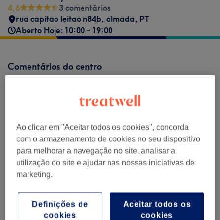
4,6
3 comentários
rua capitao leitao n84b
,
almada
,
PT
Aberto Hoje: 10:00 - 19:00
Comentários do centro
4,6
3 comentários
Ao clicar em "Aceitar todos os cookies", concorda
com o armazenamento de cookies no seu dispositivo
Ambiente
para melhorar a navegação no site, analisar a
utilização do site e ajudar nas nossas iniciativas de
Limpeza
marketing.
Empregados
Definições de
Aceitar todos os
cookies
cookies