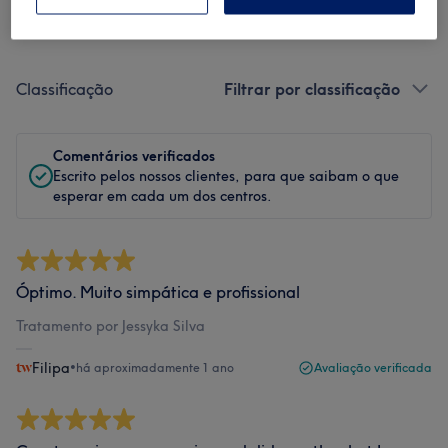
Filtrar Comentários
Classificação
Filtrar por classificação
Comentários verificados
Escrito pelos nossos clientes, para que saibam o que
esperar em cada um dos centros.
Óptimo. Muito simpática e profissional
Tratamento por Jessyka Silva
Filipa
•
há aproximadamente 1 ano
Avaliação verificada