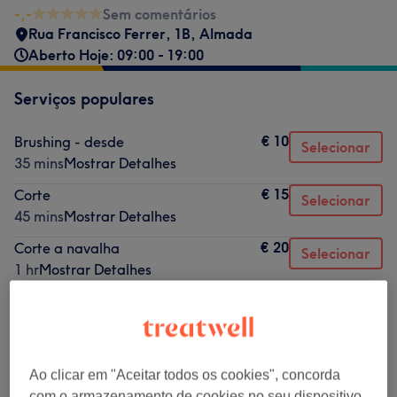
-,-
Sem comentários
Rua Francisco Ferrer, 1B
,
Almada
Aberto Hoje: 09:00 - 19:00
Serviços populares
€ 10
Brushing - desde
Selecionar
35 mins
Mostrar Detalhes
€ 15
Corte
Selecionar
45 mins
Mostrar Detalhes
€ 20
Corte a navalha
Selecionar
1 hr
Mostrar Detalhes
€ 25
Corte e brushing
Selecionar
1 hr
Mostrar Detalhes
€ 35
Coloração
Selecionar
1 hr 30 mins
Mostrar Detalhes
Ao clicar em "Aceitar todos os cookies", concorda
com o armazenamento de cookies no seu dispositivo