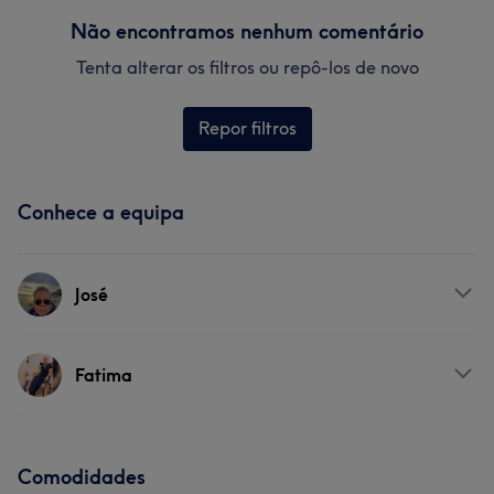
Não encontramos nenhum comentário
Tenta alterar os filtros ou repô-los de novo
Repor filtros
Conhece a equipa
José
Serviços
Fatima
Cabeleireiro e Salão de Cabeleireiro
Serviços
Comodidades
Portfólio