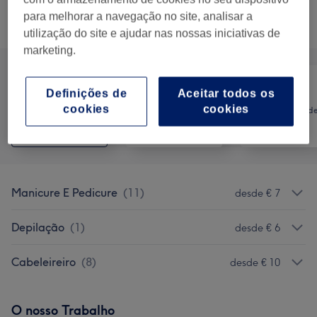
para melhorar a navegação no site, analisar a
Procurar serviços
utilização do site e ajudar nas nossas iniciativas de
marketing.
Definições de
Aceitar todos os
Cabeleireiro e
cookies
cookies
Tratamento d
Tudo
Salão de
unhas
Cabeleireiro
Manicure E Pedicure
(
11
)
desde € 7
Depilação
(
1
)
desde € 6
Cabeleireiro
(
8
)
desde € 10
O nosso Trabalho