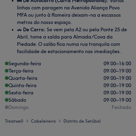
🚌
De Autocarro (Carris Metropolitana):
Várias
linhas com paragem na Avenida Aliança Povo
MFA ou junto à Romeira deixam-na a escassos
metros do nosso espaço.
🚗
De Carro:
Se vem pela A2 ou pela Ponte 25 de
Abril, tome a saída para Almada/Cova da
Piedade. O salão fica numa rua tranquila com
facilidade de estacionamento nas imediações.
Segunda-feira
09:00
–
16:00
Terça-feira
09:00
–
19:00
Quarta-feira
09:00
–
19:00
Quinta-feira
09:00
–
19:00
Sexta-feira
09:00
–
19:00
Sábado
09:00
–
19:00
Domingo
Fechado
Treatwell
Cabeleireiro
Distrito de Setúbal
>
>