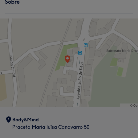
Sobre
Body&Mind
Praceta Maria luísa Canavarro 50