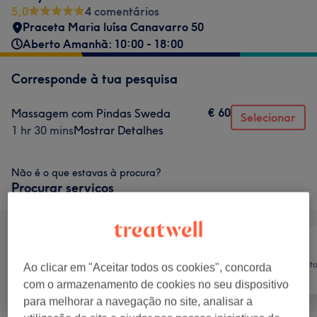
5,0
4 comentários
Praceta Maria luísa Canavarro 50
Aberto Amanhã: 10:00 - 18:00
Corresponde à tua pesquisa
€ 60
Massagem com Pindas Sweda
Selecionar
1 hr 30 mins
Mostrar Detalhes
Não é o que estavas à procura?
Procurar serviços
Aconselhamento
Ao clicar em "Aceitar todos os cookies", concorda
Tudo
Massagem
Holística
com o armazenamento de cookies no seu dispositivo
para melhorar a navegação no site, analisar a