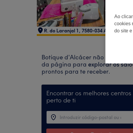
Ao clica
cookies 
R. do Laranjal 1, 7580-034 Alcácer do S
do site e
Botique d'Alcácer não aceita ma
da página para
explorar os salõ
prontos para te receber.
Encontrar os melhores centros
perto de ti