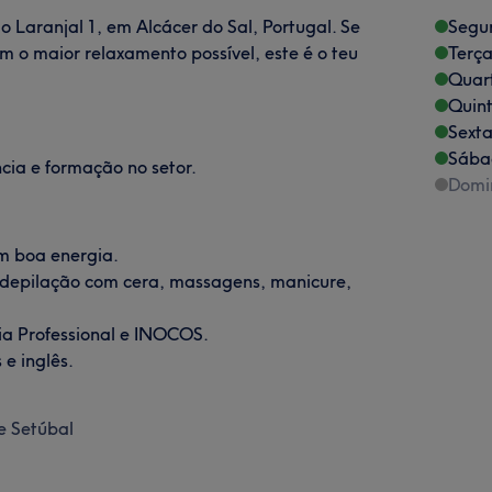
 Laranjal 1, em Alcácer do Sal, Portugal. Se
Segu
m o maior relaxamento possível, este é o teu
Terça
Quart
Quint
Sexta
Sába
ia e formação no setor.
Domi
m boa energia.
, depilação com cera, massagens, manicure,
ia Professional e INOCOS.
 e inglês.
de Setúbal