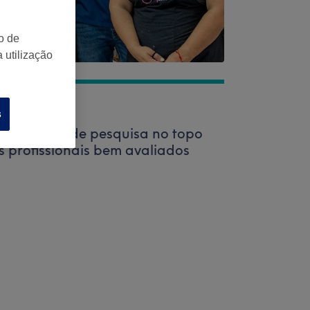
o de
 utilização
s
za a barra de pesquisa no topo
s profissionais bem avaliados