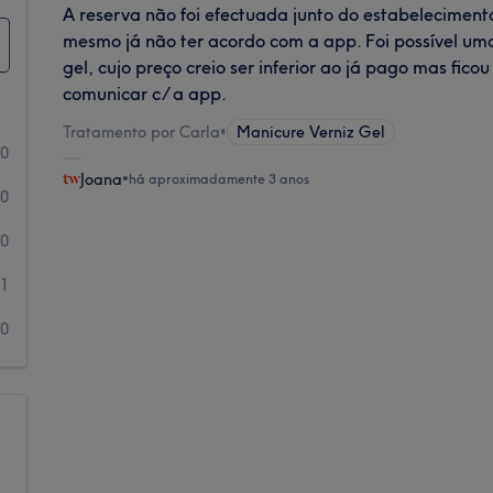
A reserva não foi efectuada junto do estabelecimen
mesmo já não ter acordo com a app. Foi possível um
gel, cujo preço creio ser inferior ao já pago mas ficou
comunicar c/ a app.
Tratamento por Carla
•
Manicure Verniz Gel
0
Joana
•
há aproximadamente 3 anos
0
0
1
0