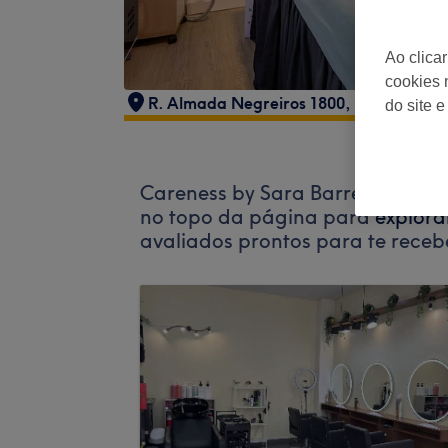
Ao clica
cookies 
R. Almada Negreiros 1800, 1800-167 Li
do site e
Careness by Sara Barreto não ac
no topo da página para
explora
avaliados prontos para te receb