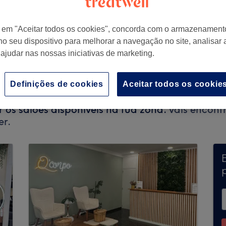
r em "Aceitar todos os cookies", concorda com o armazenament
no seu dispositivo para melhorar a navegação no site, analisar a
sboa, Portugal
 ajudar nas nossas iniciativas de marketing.
Definições de cookies
Aceitar todos os cookie
eita marcações através da Treatwell no moment
r os salões disponíveis na tua zona.
Vais encontr
er.
p