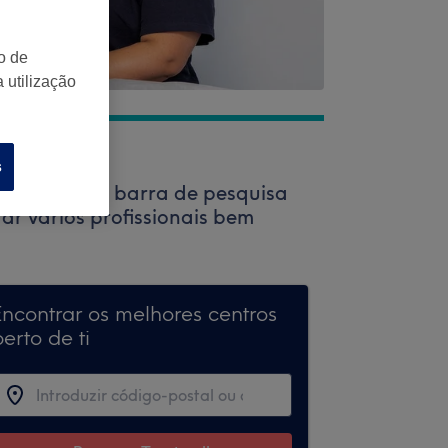
o de
 utilização
s
o. Utiliza a barra de pesquisa
ar vários profissionais bem
Encontrar os melhores centros
erto de ti