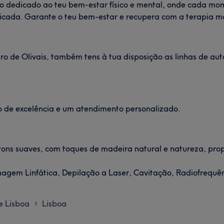
o dedicado ao teu bem-estar físico e mental, onde cada mo
dicada. Garante o teu bem-estar e recupera com a terapia ma
o de Olivais, também tens à tua disposição as linhas de auto
o de excelência e um atendimento personalizado.
ns suaves, com toques de madeira natural e natureza, pr
agem Linfática, Depilação a Laser, Cavitação, Radiofrequên
de Lisboa
Lisboa
>