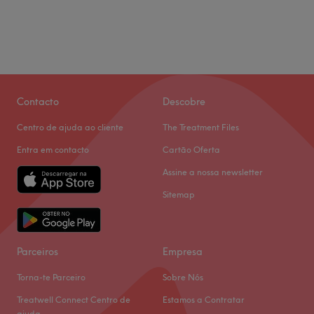
Contacto
Descobre
Centro de ajuda ao cliente
The Treatment Files
Entra em contacto
Cartão Oferta
Assine a nossa newsletter
Sitemap
Parceiros
Empresa
Torna-te Parceiro
Sobre Nós
Treatwell Connect Centro de
Estamos a Contratar
ajuda