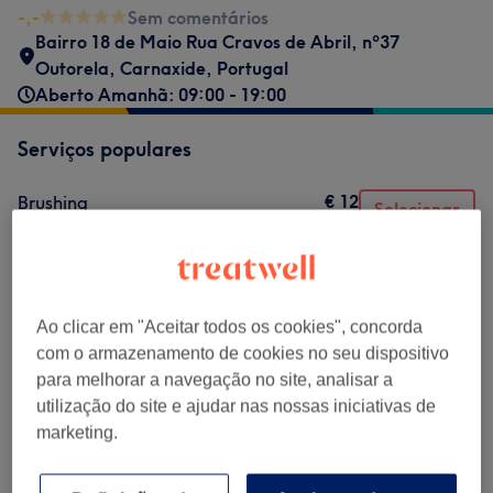
-,-
Sem comentários
Bairro 18 de Maio Rua Cravos de Abril, nº37
Outorela
,
Carnaxide
,
Portugal
Aberto Amanhã: 09:00 - 19:00
Serviços populares
€ 12
Brushing
Selecionar
45 mins
Mostrar Detalhes
€ 12
Corte de cabelo mulher
Selecionar
1 hr
Mostrar Detalhes
Ao clicar em "Aceitar todos os cookies", concorda
€ 12
Brushing cabelo liso
Selecionar
com o armazenamento de cookies no seu dispositivo
45 mins
Mostrar Detalhes
para melhorar a navegação no site, analisar a
€ 15
Brushing com Waves
Selecionar
utilização do site e ajudar nas nossas iniciativas de
1 hr
Mostrar Detalhes
marketing.
€ 25
Hidratação
Selecionar