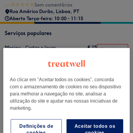
-,-
Sem comentários
Rua Américo Durão
,
Lisboa
,
PT
Aberto Terça-feira: 10:00 - 11:15
Serviços populares
€ 15
Menino - Cortar e lavar
Selecionar
30 mins
Mostrar Detalhes
Procurar serviços
Ao clicar em "Aceitar todos os cookies", concorda
com o armazenamento de cookies no seu dispositivo
Crianças - Cabelo
(
1
)
€ 15
para melhorar a navegação no site, analisar a
utilização do site e ajudar nas nossas iniciativas de
marketing.
Comentários do centro
Definições de
Aceitar todos os
cookies
cookies