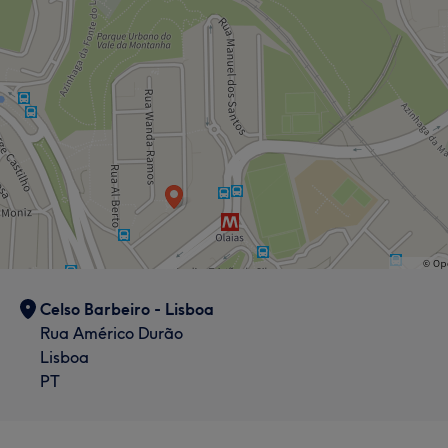
Celso Barbeiro - Lisboa
Rua Américo Durão
Lisboa
PT