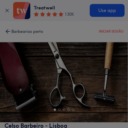
Treatwell
Use app
130K
Barbearias perto
INICIAR SESSÃO
Celso Barbeiro - Lisboa