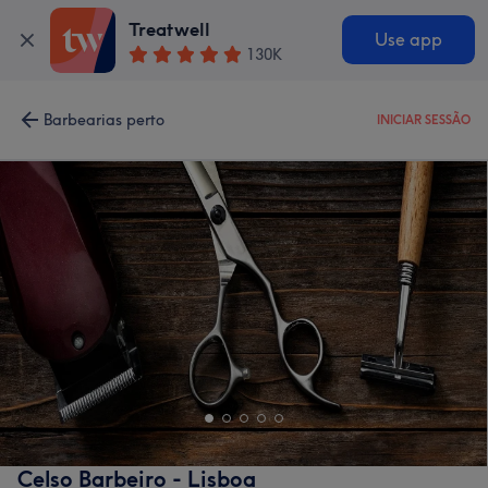
Treatwell
Use app
130K
Barbearias perto
INICIAR SESSÃO
Celso Barbeiro - Lisboa