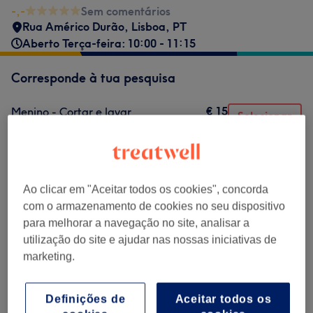
-,-
Sem comentários
Rua Américo Durão
,
Lisboa
,
PT
Aberto Terça-feira: 10:00 - 11:15
Corresponde à tua pesquisa
€ 15
Menino - Cortar e lavar
Selecionar
30 mins
Mostrar Detalhes
Não é o que estavas à procura?
Procurar serviços
Ao clicar em "Aceitar todos os cookies", concorda
com o armazenamento de cookies no seu dispositivo
para melhorar a navegação no site, analisar a
Crianças - Cabelo
(
1
)
€ 15
utilização do site e ajudar nas nossas iniciativas de
marketing.
Comentários do centro
Definições de
Aceitar todos os