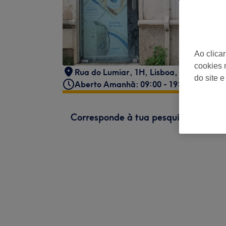
Ao clica
cookies 
Rua do Lumiar, 1H
,
Lisboa
,
PT
do site e
Aberto Amanhã: 09:00 - 19:00
Corresponde à tua pesquisa