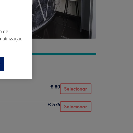
o de
 utilização
s
€ 80
Selecionar
€ 576
Selecionar