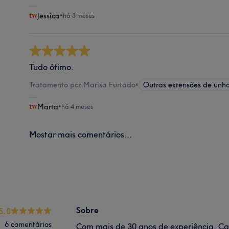
Jessica
•
há 3 meses
Tudo ótimo.
Tratamento por Marisa Furtado
•
Outras extensões de unh
Marta
•
há 4 meses
Mostar mais comentários...
Sobre
5.0
6 comentários
Com mais de 30 anos de experiência, Ca