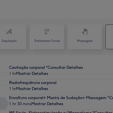
Depilação
Tratamento Facial
Massagem
Cavitação corporal *Consultar Detalhes
1 hr
Mostrar Detalhes
Radiofrequência corporal
1 hr
Mostrar Detalhes
Envoltura corporal+ Manta de Sudação+ Massagem *Co
1 hr 30 mins
Mostrar Detalhes
MS Sculp- Eletroestimulação p/ Magnetismo *Consultar