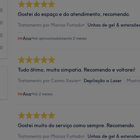
0
Gostei do espaço e do atendimento, recomendo.
0
Tratamento por Marisa Furtado
•
Unhas de gel & extensõe
0
Ana
•
há aproximadamente 2 meses
0
Tudo ótimo, muita simpatia. Recomendo e voltarei!
Tratamento por Carmo Xavier
•
Depilação a Laser
Mostr
Ana
•
há 2 meses
Gostei muito do serviço como sempre. Recomendo.
Tratamento por Marisa Furtado
•
Unhas de gel & extensõe