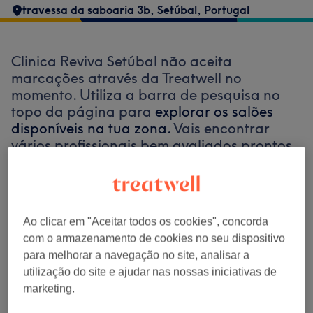
travessa da saboaria 3b, Setúbal, Portugal
Clinica Reviva Setúbal não aceita
marcações através da Treatwell no
momento. Utiliza a barra de pesquisa no
topo da página para
explorar os salões
disponíveis na tua zona.
Vais encontrar
vários profissionais bem avaliados prontos
para te receber.
Encontrar os melhores centros perto de
Ao clicar em "Aceitar todos os cookies", concorda
ti
com o armazenamento de cookies no seu dispositivo
para melhorar a navegação no site, analisar a
utilização do site e ajudar nas nossas iniciativas de
marketing.
Procurar Treatwell