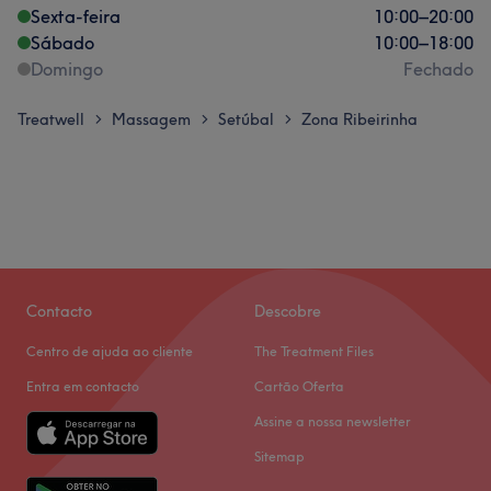
Sexta-feira
10:00
–
20:00
Sábado
10:00
–
18:00
Domingo
Fechado
Treatwell
Massagem
Setúbal
Zona Ribeirinha
>
>
>
Contacto
Descobre
Centro de ajuda ao cliente
The Treatment Files
Entra em contacto
Cartão Oferta
Assine a nossa newsletter
Sitemap