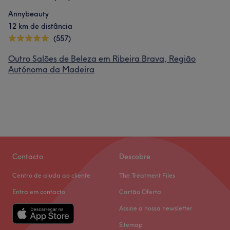
Annybeauty
12 km de distância
(557)
Outro Salões de Beleza em Ribeira Brava, Região
Autónoma da Madeira
Contacto
Descobre
Centro de ajuda ao cliente
The Treatment Files
Entra em contacto
Cartão Oferta
Assine a nossa newsletter
Sitemap