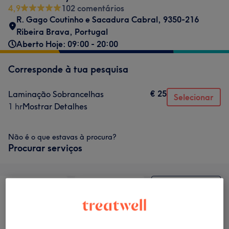
4,9
102 comentários
R. Gago Coutinho e Sacadura Cabral, 9350-216
Ribeira Brava, Portugal
Aberto Hoje: 09:00 - 20:00
Corresponde à tua pesquisa
€ 25
Laminação Sobrancelhas
Selecionar
1 hr
Mostrar Detalhes
Não é o que estavas à procura?
Procurar serviços
Tratamento de
Depilação
Tratamento Facial
unhas