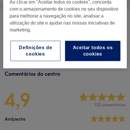
Ao clicar em "Aceitar todos os cookies", concorda
com o armazenamento de cookies no seu dispositivo
para melhorar a navegação no site, analisar a
Design & Definição De Sobrancelhas
(
3
)
desde € 10
utilização do site e ajudar nas nossas iniciativas de
marketing.
Tratamentos Faciais
(
2
)
desde € 50
Definições de
Aceitar todos os
Extensão E Lift De Pestanas
(
13
)
desde € 25
cookies
cookies
Comentários do centro
4,9
102 comentários
Ambiente