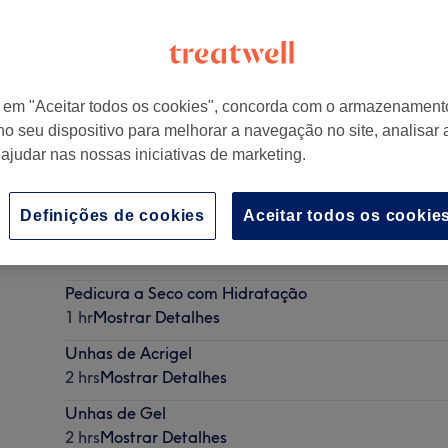
r em "Aceitar todos os cookies", concorda com o armazenament
no seu dispositivo para melhorar a navegação no site, analisar a
ruzeiro em Odivelas, 2675-660 Odivelas, Portugal
 ajudar nas nossas iniciativas de marketing.
Definições de cookies
Aceitar todos os cookie
Drenagem Manual 60 Min
1 hr
Mostrar Detalhes
Pedicura a Seco com Hidratação
1 hr
Mostrar Detalhes
Unhas de Acrigel
2 hrs
Mostrar Detalhes
Unhas de Gel
2 hrs
Mostrar Detalhes