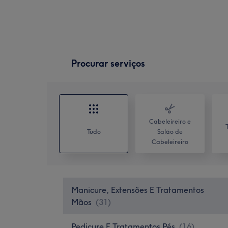
Procurar serviços
Cabeleireiro e
Tudo
Salão de
Cabeleireiro
Manicure, Extensões E Tratamentos
Mãos
(
31
)
Pedicure E Tratamentos Pés
(
16
)