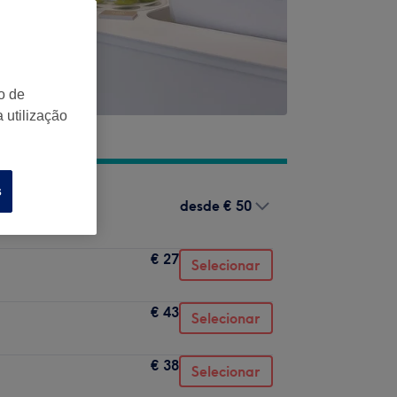
o de
 utilização
s
desde
€ 50
€ 27
Selecionar
€ 43
Selecionar
€ 38
Selecionar