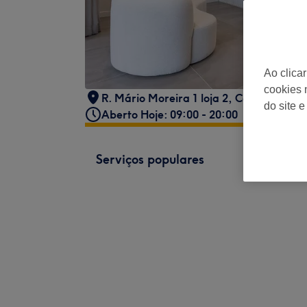
Ao clica
cookies 
R. Mário Moreira 1 loja 2, Colinas do C
do site e
Aberto Hoje: 09:00 - 20:00
Serviços populares