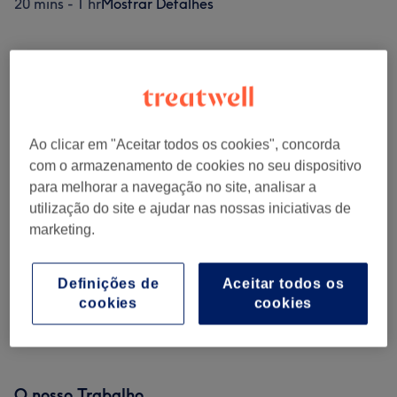
20 mins - 1 hr
Mostrar Detalhes
Procurar serviços
Brushing
(
1
)
desde € 14
Ao clicar em "Aceitar todos os cookies", concorda
Experience Hair
(
2
)
desde € 15
com o armazenamento de cookies no seu dispositivo
para melhorar a navegação no site, analisar a
Balayagem Signature
(
2
)
desde € 68
utilização do site e ajudar nas nossas iniciativas de
marketing.
Morena Iluminada
(
2
)
desde € 31
Definições de
Aceitar todos os
Hair Spa Experiences
(
2
)
desde € 20
cookies
cookies
Apanhados
(
2
)
desde € 4
O nosso Trabalho