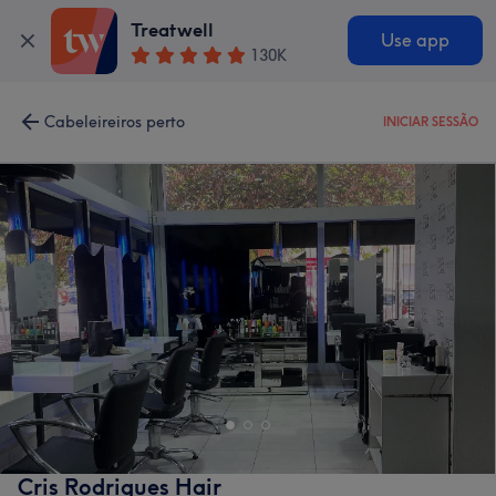
Treatwell
Use app
130K
Cabeleireiros perto
INICIAR SESSÃO
Cris Rodrigues Hair