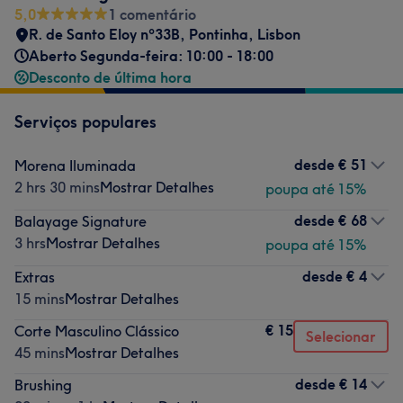
5,0
1 comentário
R. de Santo Eloy nº33B
,
Pontinha
,
Lisbon
Aberto Segunda-feira: 10:00 - 18:00
Desconto de última hora
Serviços populares
desde
€ 51
Morena Iluminada
2 hrs 30 mins
Mostrar Detalhes
poupa até 15%
desde
€ 68
Balayage Signature
3 hrs
Mostrar Detalhes
poupa até 15%
desde
€ 4
Extras
15 mins
Mostrar Detalhes
€ 15
Corte Masculino Clássico
Selecionar
45 mins
Mostrar Detalhes
desde
€ 14
Brushing