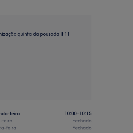
ização quinta da pousada lt 11
nda-feira
10:00
–
10:15
-feira
Fechado
a-feira
Fechado