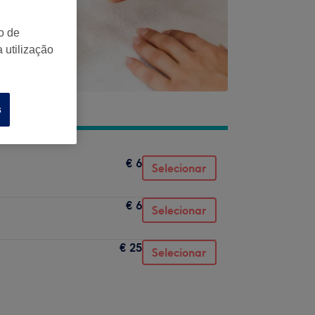
o de
 utilização
s
€ 6
Selecionar
€ 6
Selecionar
€ 25
Selecionar