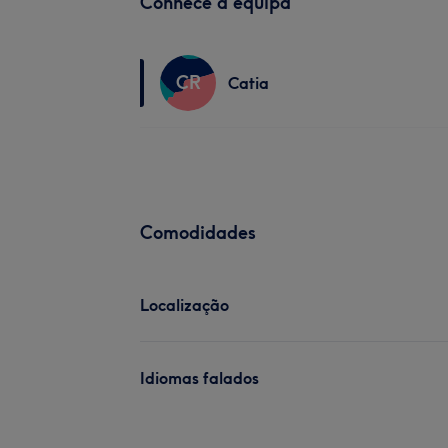
Conhece a equipa
CR
Catia
Comodidades
Localização
Idiomas falados