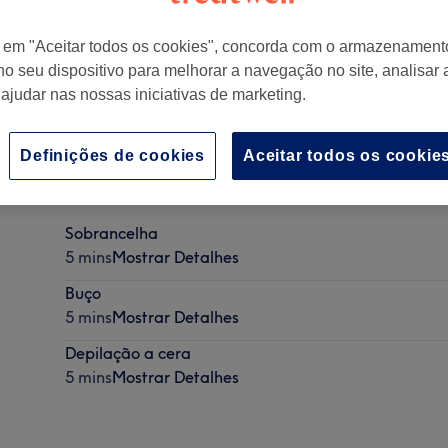
r em "Aceitar todos os cookies", concorda com o armazenament
no seu dispositivo para melhorar a navegação no site, analisar a
 ajudar nas nossas iniciativas de marketing.
t 11
,
Cernache
,
Portugal
Definições de cookies
Aceitar todos os cookie
Sobrancelha
5 mins
Mostrar Detalhes
Buço
5 mins
Mostrar Detalhes
Depilação a cera
5 mins
Mostrar Detalhes