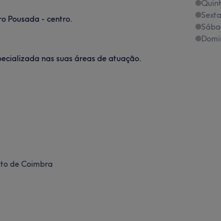
Quint
Sexta
o Pousada - centro.
Sába
Domi
pecializada nas suas áreas de atuação.
rito de Coimbra