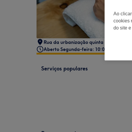
Ao clica
cookies 
do site e
Rua da urbanização quinta da pousada l
Aberto Segunda-feira: 10:00 - 10:15
Serviços populares