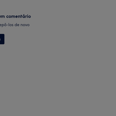
um comentário
 repô-los de novo
s