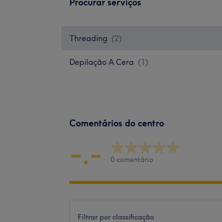
Procurar serviços
Threading
(
2
)
Depilação A Cera
(
1
)
Comentários do centro
-.-
0 comentário
Filtrar por classificação