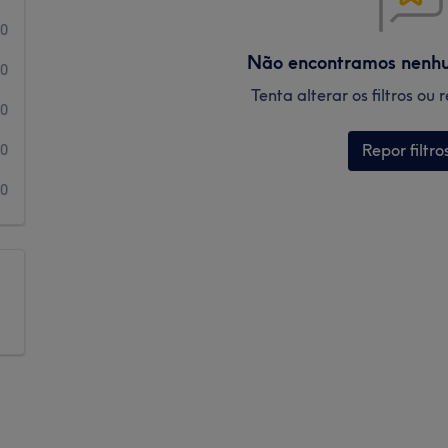
0
Não encontramos nenh
0
Tenta alterar os filtros ou
0
Repor filtro
0
0