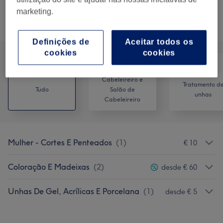
marketing.
Procurar serviços
Definições de
Aceitar todos os
cookies
cookies
Cabeleireiro e
Tratamento d
Tudo
Salão de
unhas
Cabeleireiro
Mulher - Cortes E Penteados
(
1
)
€ 10
Coloração E Madeixas
(
2
)
desde € 60
Unhas De Gel, Acrílicas E Porcelana
(
1
)
desde € 5