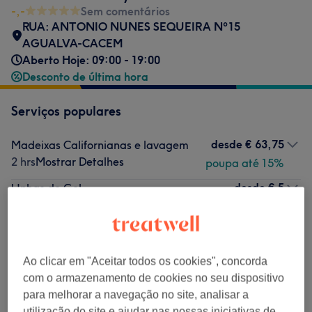
-,-
Sem comentários
RUA: ANTONIO NUNES SEQUEIRA Nº15
AGUALVA-CACEM
Aberto Hoje: 09:00 - 19:00
Desconto de última hora
Serviços populares
desde
€ 63,75
Madeixas Californianas e lavagem
2 hrs
Mostrar Detalhes
poupa até 15%
desde
€ 5
Unhas de Gel
30 mins - 2 hrs
Mostrar Detalhes
€ 10
MANICURE NORMAL
Selecionar
30 mins
Mostrar Detalhes
Ao clicar em "Aceitar todos os cookies", concorda
desde
€ 60
Madeixas
com o armazenamento de cookies no seu dispositivo
1 hr 30 mins - 3 hrs 15 mins
para melhorar a navegação no site, analisar a
Mostrar Detalhes
utilização do site e ajudar nas nossas iniciativas de