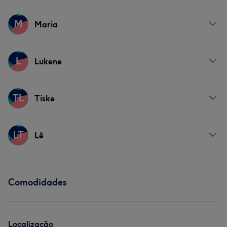
Tratamento de unhas
Serviços
M
Maria
Cabeleireiro e Salão de Cabeleireiro
Cabeleireiro e Salão de Cabeleireiro
Serviços
L
Lukene
Tratamento de unhas
Serviços
TL
Tiske
Cabeleireiro e Salão de Cabeleireiro
Tratamento de unhas
Serviços
LT
Lê
Cabeleireiro e Salão de Cabeleireiro
Cabeleireiro e Salão de Cabeleireiro
Serviços
Comodidades
Cabeleireiro e Salão de Cabeleireiro
Localização