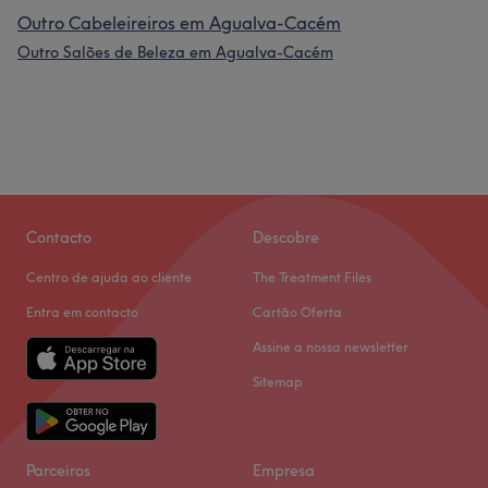
Outro Cabeleireiros em Agualva-Cacém
Outro Salões de Beleza em Agualva-Cacém
Contacto
Descobre
Centro de ajuda ao cliente
The Treatment Files
Entra em contacto
Cartão Oferta
Assine a nossa newsletter
Sitemap
Parceiros
Empresa