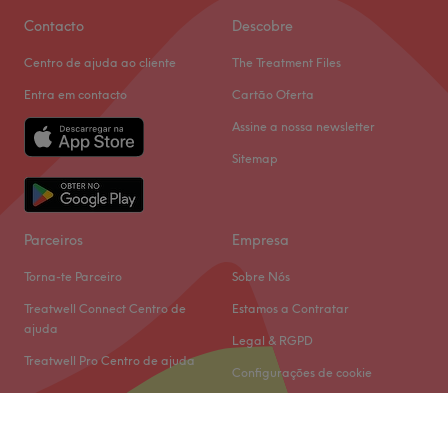
Contacto
Descobre
Centro de ajuda ao cliente
The Treatment Files
Entra em contacto
Cartão Oferta
Assine a nossa newsletter
Sitemap
Parceiros
Empresa
Torna-te Parceiro
Sobre Nós
Treatwell Connect Centro de
Estamos a Contratar
ajuda
Legal & RGPD
Treatwell Pro Centro de ajuda
Configurações de cookie
© 2026 Treatwell Limited