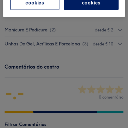
cookies
cookies
Procurar serviços
Manicure E Pedicure
(
2
)
desde € 2
Unhas De Gel, Acrílicas E Porcelana
(
3
)
desde € 10
Comentários do centro
-.-
0 comentário
Filtrar Comentários