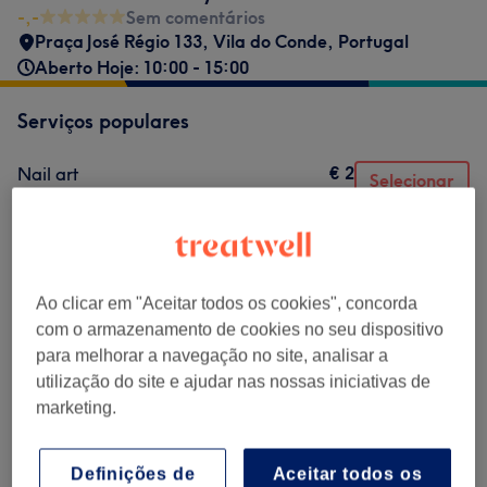
-,-
Sem comentários
Praça José Régio 133, Vila do Conde, Portugal
Aberto Hoje: 10:00 - 15:00
Serviços populares
€ 2
Nail art
Selecionar
15 mins
Mostrar Detalhes
€ 15
Manicure verniz gel
Selecionar
1 hr
Mostrar Detalhes
€ 10
Remoção de unhas
Ao clicar em "Aceitar todos os cookies", concorda
Selecionar
20 mins
Mostrar Detalhes
com o armazenamento de cookies no seu dispositivo
para melhorar a navegação no site, analisar a
€ 20
Manutenção unhas de gel
Selecionar
utilização do site e ajudar nas nossas iniciativas de
1 hr 30 mins
Mostrar Detalhes
marketing.
€ 30
Aplicação de unhas de gel
Selecionar
1 hr 30 mins
Mostrar Detalhes
Definições de
Aceitar todos os