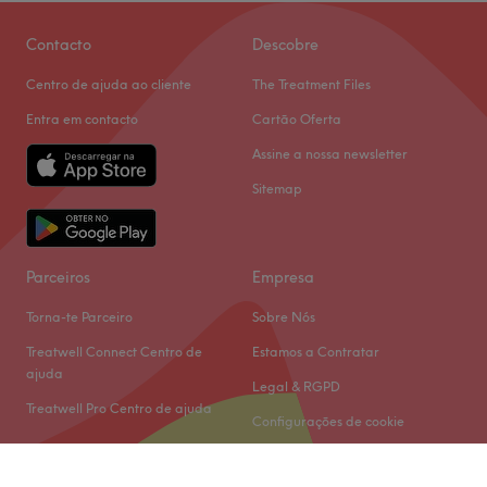
Contacto
Descobre
Centro de ajuda ao cliente
The Treatment Files
Entra em contacto
Cartão Oferta
Assine a nossa newsletter
Sitemap
Parceiros
Empresa
Torna-te Parceiro
Sobre Nós
Treatwell Connect Centro de
Estamos a Contratar
ajuda
Legal & RGPD
Treatwell Pro Centro de ajuda
Configurações de cookie