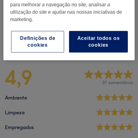
para melhorar a navegação no site, analisar a
Depilação
(
6
)
desde € 4
utilização do site e ajudar nas nossas iniciativas de
marketing.
Depilação A Laser
(
3
)
desde € 19
Definições de
Aceitar todos os
cookies
cookies
Comentários do centro
4,9
31 comentários
Ambiente
Limpeza
Empregados