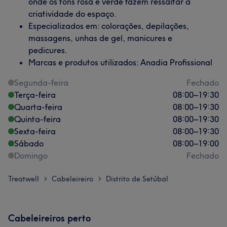
onde os tons rosa e verde fazem ressaltar a
criatividade do espaço.
Especializados em: colorações, depilações,
massagens, unhas de gel, manicures e
pedicures.
Marcas e produtos utilizados: Anadia Profissional
Segunda-feira
Fechado
Terça-feira
08:00
–
19:30
Quarta-feira
08:00
–
19:30
Quinta-feira
08:00
–
19:30
Sexta-feira
08:00
–
19:30
Sábado
08:00
–
19:00
Domingo
Fechado
Treatwell
Cabeleireiro
Distrito de Setúbal
>
>
Cabeleireiros perto