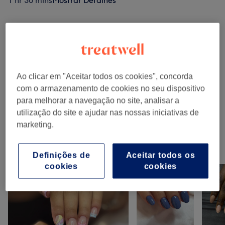
1 hr 30 mins
Mostrar Detalhes
Procurar serviços
Manicure E Pedicure
(
10
)
desde € 4
Ao clicar em "Aceitar todos os cookies", concorda
,,
(
1
)
com o armazenamento de cookies no seu dispositivo
€ 7
para melhorar a navegação no site, analisar a
utilização do site e ajudar nas nossas iniciativas de
Manicure E Pedicure
(
1
)
€ 2
marketing.
O nosso Trabalho
Definições de
Aceitar todos os
Clica na imagem para ver mais detalhes
cookies
cookies