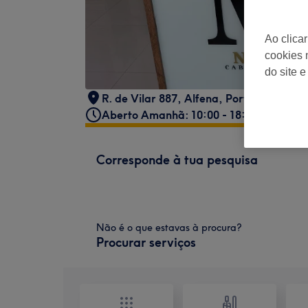
Ao clica
cookies 
do site e
R. de Vilar 887, Alfena, Portugal
Aberto Amanhã: 10:00 - 18:00
Corresponde à tua pesquisa
Não é o que estavas à procura?
Procurar serviços