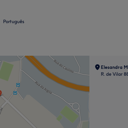
Português
Elesandra Ma
R. de Vilar 8