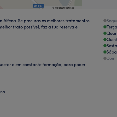
m Alfena. Se procuras os melhores tratamentos
Segu
elhor trato possível, faz a tua reserva e
Terça
Quart
Quint
Sexta
Sába
Domi
sector e em constante formação, para poder
rno