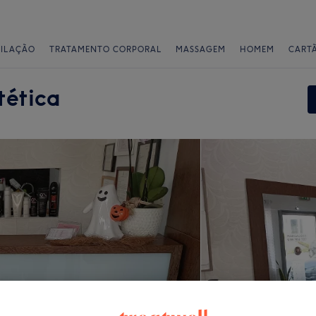
PILAÇÃO
TRATAMENTO CORPORAL
MASSAGEM
HOMEM
CART
tética