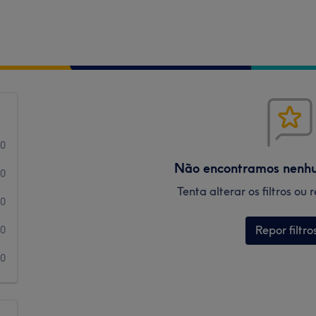
0
Não encontramos nenh
0
Tenta alterar os filtros ou
0
Repor filtro
0
0