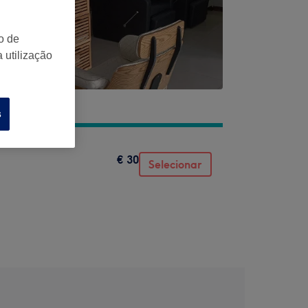
o de
 utilização
s
€ 30
Selecionar