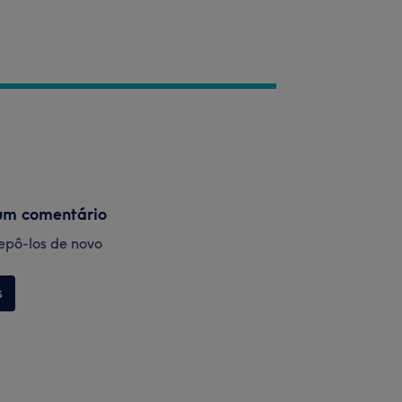
um comentário
 repô-los de novo
s