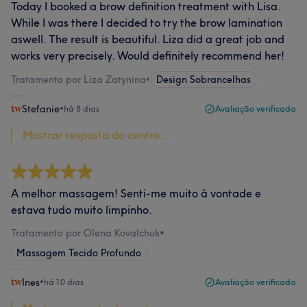
Today I booked a brow definition treatment with Lisa.
While I was there I decided to try the brow lamination
aswell. The result is beautiful. Liza did a great job and
works very precisely. Would definitely recommend her!
Tratamento por Liza Zatynina
•
Design Sobrancelhas
Stefanie
•
há 8 dias
Avaliação verificada
Mostrar resposta do centro...
A melhor massagem! Senti-me muito à vontade e
estava tudo muito limpinho.
Tratamento por Olena Kovalchuk
•
Massagem Tecido Profundo
Ines
•
há 10 dias
Avaliação verificada