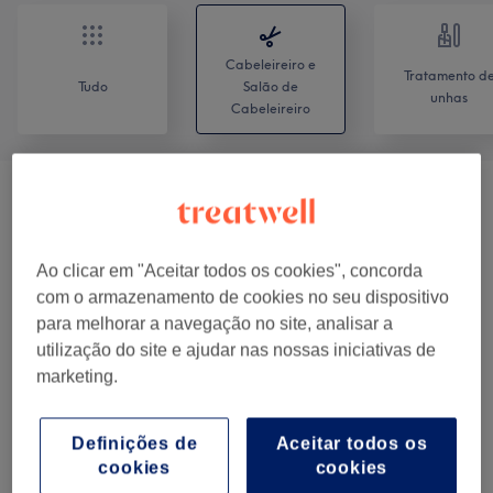
Cabeleireiro e
Tratamento d
Tudo
Salão de
unhas
Cabeleireiro
Mulher - Cortes E Penteados/Ladies'
desde € 10
Haircut & Styling
(
8
)
Ao clicar em "Aceitar todos os cookies", concorda
Coloração E Madeixas/ Color &
com o armazenamento de cookies no seu dispositivo
desde € 40
Highlights
(
7
)
para melhorar a navegação no site, analisar a
utilização do site e ajudar nas nossas iniciativas de
Tratamentos Capilares/Hair & Scalp
marketing.
desde € 20
Treatments
(
11
)
Definições de
Aceitar todos os
O nosso Trabalho
cookies
cookies