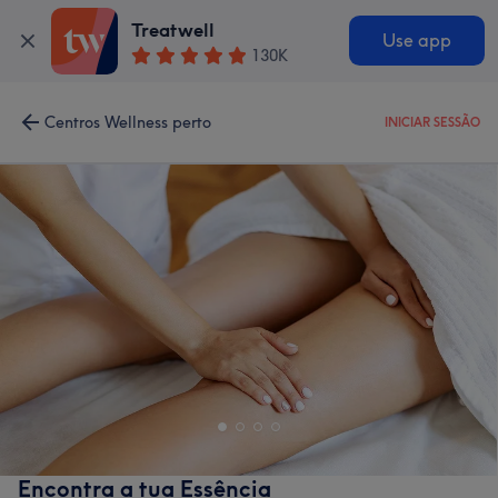
Treatwell
Use app
130K
Centros Wellness perto
INICIAR SESSÃO
Encontra a tua Essência