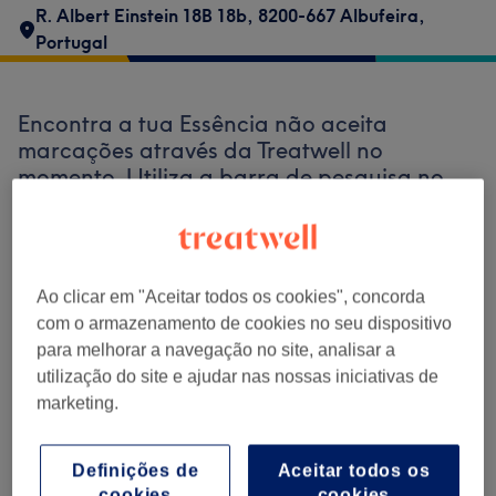
R. Albert Einstein 18B 18b, 8200-667 Albufeira,
Portugal
Encontra a tua Essência não aceita
marcações através da Treatwell no
momento. Utiliza a barra de pesquisa no
topo da página para
explorar os salões
disponíveis na tua zona.
Vais encontrar
vários profissionais bem avaliados prontos
para te receber.
Ao clicar em "Aceitar todos os cookies", concorda
com o armazenamento de cookies no seu dispositivo
para melhorar a navegação no site, analisar a
Encontrar os melhores centros perto de
utilização do site e ajudar nas nossas iniciativas de
ti
marketing.
Definições de
Aceitar todos os
cookies
cookies