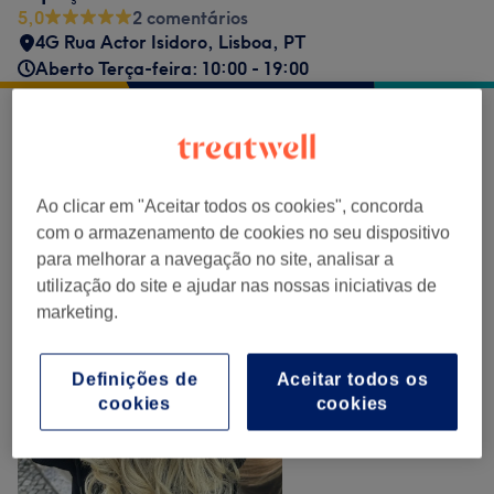
5,0
2 comentários
4G Rua Actor Isidoro
,
Lisboa
,
PT
Aberto Terça-feira: 10:00 - 19:00
O nosso Trabalho
Clica na imagem para ver mais detalhes
Ao clicar em "Aceitar todos os cookies", concorda
com o armazenamento de cookies no seu dispositivo
para melhorar a navegação no site, analisar a
utilização do site e ajudar nas nossas iniciativas de
marketing.
Definições de
Aceitar todos os
cookies
cookies