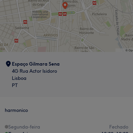
Depilação
Tratamento Facial
Tratamento de unhas
Cabeleireiro e Salão de Cabeleireiro
Portfólio
Espaço Gilmara Sena
4G Rua Actor Isidoro
Lisboa
PT
harmonico
Segunda-feira
Fechado