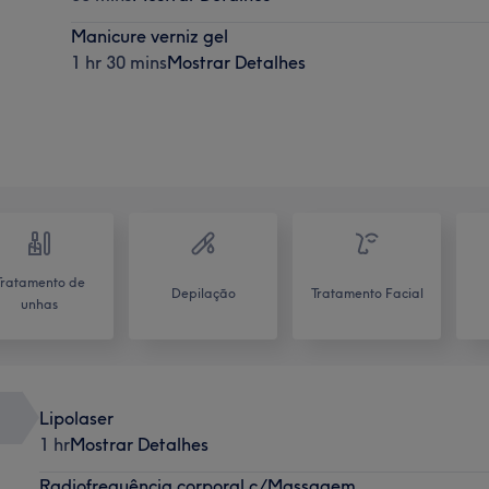
Manicure verniz gel
1 hr 30 mins
Mostrar Detalhes
Tratamento de
Depilação
Tratamento Facial
unhas
Lipolaser
1 hr
Mostrar Detalhes
Radiofrequência corporal c/Massagem