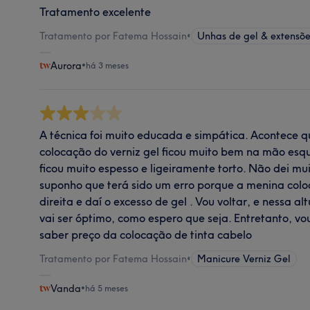
Tratamento excelente
Tratamento por Fatema Hossain
•
Unhas de gel & extensõ
Aurora
•
há 3 meses
A técnica foi muito educada e simpática. Acontece qu
colocação do verniz gel ficou muito bem na mão esq
ficou muito espesso e ligeiramente torto. Não dei mu
suponho que terá sido um erro porque a menina col
direita e daí o excesso de gel . Vou voltar, e nessa a
vai ser óptimo, como espero que seja. Entretanto, v
saber preço da colocação de tinta cabelo
Tratamento por Fatema Hossain
•
Manicure Verniz Gel
Vanda
•
há 5 meses