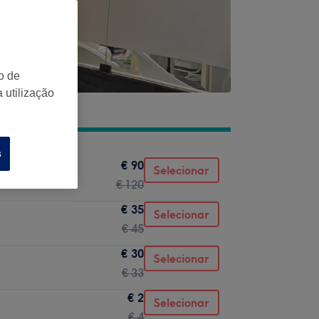
o de
 utilização
s
€ 90
Selecionar
€ 120
€ 35
Selecionar
€ 45
€ 30
Selecionar
€ 33
€ 2
Selecionar
€ 4