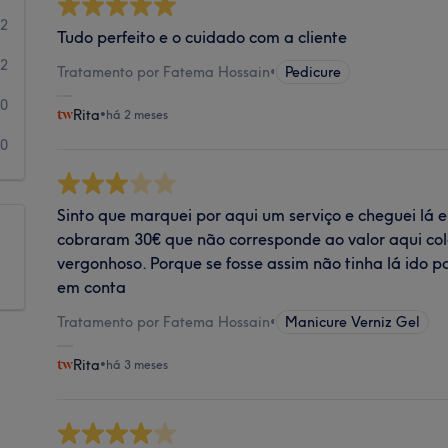
2
Tudo perfeito e o cuidado com a cliente
2
Tratamento por Fatema Hossain
•
Pedicure
0
Rita
•
há 2 meses
0
Sinto que marquei por aqui um serviço e cheguei lá
cobraram 30€ que não corresponde ao valor aqui co
vergonhoso. Porque se fosse assim não tinha lá ido p
em conta
Tratamento por Fatema Hossain
•
Manicure Verniz Gel
Rita
•
há 3 meses