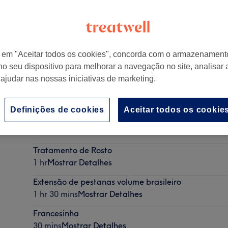
r em "Aceitar todos os cookies", concorda com o armazenament
no seu dispositivo para melhorar a navegação no site, analisar a
l
 ajudar nas nossas iniciativas de marketing.
Definições de cookies
Aceitar todos os cookie
HIFU facial
1 hr
Mostrar Detalhes
Tratamento de Rosto
1 hr
Mostrar Detalhes
Extensão de pestanas volume brasileiro
1 hr 30 mins
Mostrar Detalhes
Francesinha
30 mins
Mostrar Detalhes