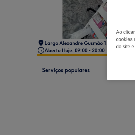
Ao clica
cookies 
Largo Alexandre Gusmão 12A
,
Portuga
do site e
Aberto Hoje: 09:00 - 20:00
Serviços populares