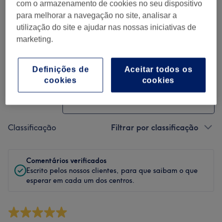
Limpeza
com o armazenamento de cookies no seu dispositivo
para melhorar a navegação no site, analisar a
Empregados
utilização do site e ajudar nas nossas iniciativas de
marketing.
Definições de
Aceitar todos os
Filtrar Comentários
cookies
cookies
Tratamento
Todos os tratamentos
Classificação
Filtrar por classificação
Comentários verificados
Escrito pelos nossos clientes, para que saibam o que
esperar em cada um dos centros.