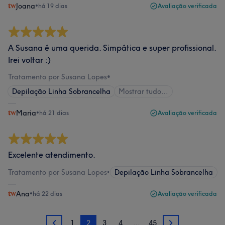
Joana
•
há 19 dias
Avaliação verificada
A Susana é uma querida. Simpática e super profissional.
Irei voltar :)
Tratamento por Susana Lopes
•
Depilação Linha Sobrancelha
Mostrar tudo…
Maria
•
há 21 dias
Avaliação verificada
Excelente atendimento.
Tratamento por Susana Lopes
•
Depilação Linha Sobrancelha
Ana
•
há 22 dias
Avaliação verificada
1
2
3
4
…
45