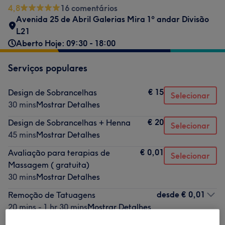
4,8
16 comentários
Avenida 25 de Abril Galerias Mira 1º andar Divisão
L21
Aberto Hoje: 09:30 - 18:00
Serviços populares
€ 15
Design de Sobrancelhas
Selecionar
30 mins
Mostrar Detalhes
€ 20
Design de Sobrancelhas + Henna
Selecionar
45 mins
Mostrar Detalhes
€ 0,01
Avaliação para terapias de
Selecionar
Massagem ( gratuita)
30 mins
Mostrar Detalhes
desde
€ 0,01
Remoção de Tatuagens
20 mins - 1 hr 30 mins
Mostrar Detalhes
desde
€ 0,01