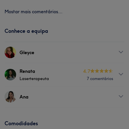
Mostar mais comentários...
Conhece a equipa
Gleyce
Serviços
Renata
4.7
Laserterapeuta
7 comentários
Tratamento Facial
Serviços
Ana
Massagem
Depilação
Serviços
Tratamento Facial
Tratamento Corporal
Comodidades
Massagem
Tratamento Facial