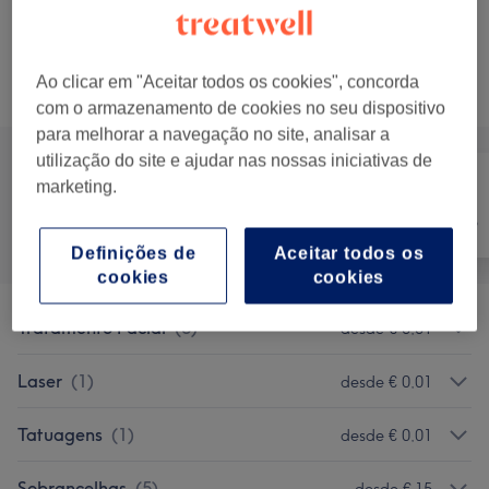
Tratamento de Onicomicose
20 mins
Mostrar Detalhes
Ao clicar em "Aceitar todos os cookies", concorda
Procurar serviços
com o armazenamento de cookies no seu dispositivo
para melhorar a navegação no site, analisar a
utilização do site e ajudar nas nossas iniciativas de
marketing.
Tratamento de
Tudo
Depilação
unhas
Definições de
Aceitar todos os
cookies
cookies
Tratamento Facial
(
5
)
desde € 0,01
Laser
(
1
)
desde € 0,01
Tatuagens
(
1
)
desde € 0,01
Sobrancelhas
(
5
)
desde € 15